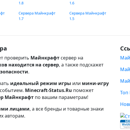
1.8
1.6
афт
Сервера Майнкрафт
Сервера Майнкрафт
1.7
1.5
ра
Сс
т проверить
Майнкрафт
сервер на
Май
ков находится на сервер
, а также подскажет
Май
езопасности
.
Май
рать
идеальный режим игры
или
мини-игру
 событием.
Minecraft-Status.Ru
поможет
Топ
ер Майнкрафт
по вашим параметрам!
Нов
ными лицами
, а все бренды и товарные знаки
их авторам.