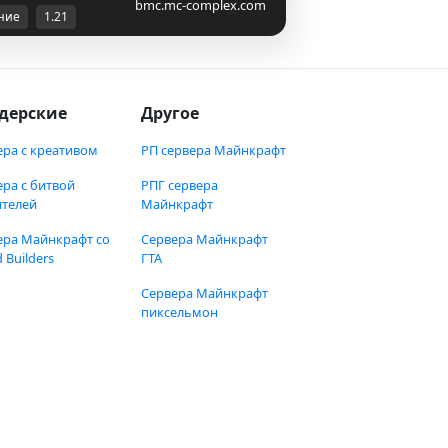
bmc.mc-complex.com
ние
1.21
дерские
Другое
ера с креативом
РП сервера Майнкрафт
ера с битвой
РПГ сервера
ителей
Майнкрафт
ера Майнкрафт со
Сервера Майнкрафт
 Builders
ГТА
Сервера Майнкрафт
пиксельмон