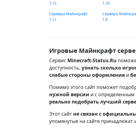
1.12
1.10
Сервера Майнкрафт
Сервера Майнкр
1.11
1.9
Игровые Майнкрафт серве
Сервис
Minecraft-Status.Ru
поможе
доступность,
узнать сколько игро
слабые стороны оформления
и
б
Помимо этого сайт поможет подоб
нужной версии
и с определенным
реально подобрать лучший серв
Этот сайт
не связан с официаль
упомянутые на сайте принадлежат 