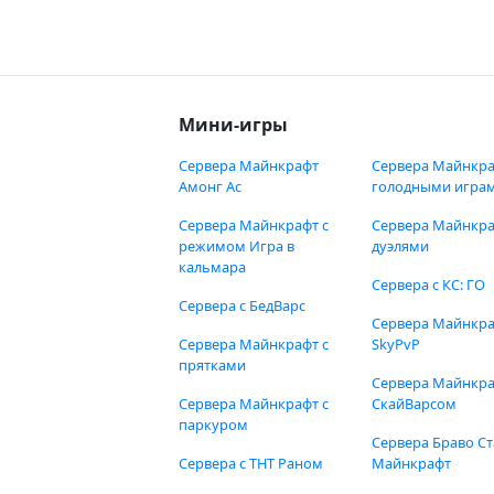
Мини-игры
Сервера Майнкрафт
Сервера Майнкра
Амонг Ас
голодными игра
Сервера Майнкрафт с
Сервера Майнкра
режимом Игра в
дуэлями
кальмара
Сервера с КС: ГО
Сервера с БедВарс
Сервера Майнкр
Сервера Майнкрафт с
SkyPvP
прятками
Сервера Майнкра
Сервера Майнкрафт с
СкайВарсом
паркуром
Сервера Браво Ст
Сервера с ТНТ Раном
Майнкрафт