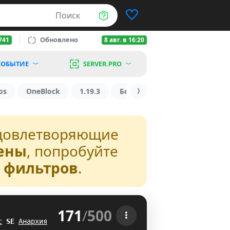
Поиск
Обновлено
741
8 авг. в 16:20
ОБЫТИЕ
SERVER.PRO
os
OneBlock
1.19.3
БедВарс
1.16
1.8.2
довлетворяющие
ены
, попробуйте
з фильтров
.
171
/
500
 
с
B
D
Анархия
D@