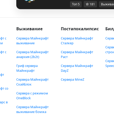
Топ 5
181
Выжива
Выживание
Постапокалипсис
Бил
фт с
Сервера Майнкрафт
Сервера Майнкрафт
Серв
ми
выживание
Сталкер
Серв
фт с
Сервера Майнкрафт
Сервера Майнкрафт
стро
анархия (2b2t)
Раст
Серв
Гриф сервера
Сервера Майнкрафт
Speed
Майнкрафт
DayZ
афт
Сервера Майнкрафт
Сервера MineZ
СкайБлок
фт со
Сервера с режимом
OneBlock
арс в
Сервера Майнкрафт
выживание бомжа