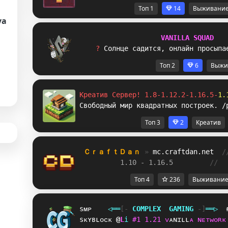
Топ 1
14
Выживани
va
V
A
N
I
L
L
A
S
Q
U
A
D
? 
С
о
л
н
ц
е
с
а
д
и
т
с
я
,
о
н
л
а
й
н
п
р
о
с
ы
п
а
Топ 2
6
Выжи
Креатив Сервер! 1.8-1.12.2-1.16.5-
1.
Свободный мир квадратных построек. /
Топ 3
2
Креатив
ＣｒａｆｔＤａｎ 
» 
mc.craftdan.net
/
1.10 - 1.16.5         
//  
Топ 4
236
Выживани
sᴍᴘ
◁
═
═
[‐
C
O
M
P
L
E
X
G
A
M
I
N
G
‐]
═
═
▷
sᴋʏʙʟᴏᴄᴋ
P
^
i
#
1
1
.
2
1
ᴠ
ᴀ
ɴ
ɪ
ʟ
ʟ
ᴀ
ɴ
ᴇ
ᴛ
ᴡ
ᴏ
ʀ
ᴋ