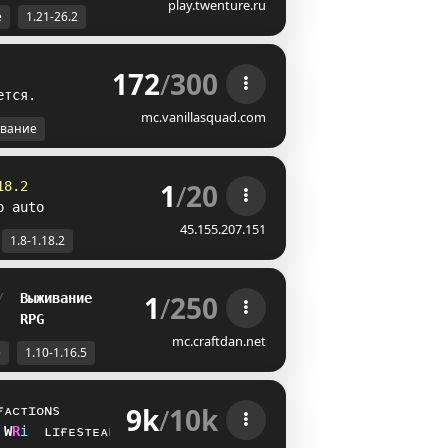
play.twenture.ru
е
1.21-26.2
172
/
300
е
т
с
я
.
mc.vanillasquad.com
вание
1
/
20
18.2
p auto
45.155.207.151
1.8-1.18.2
1
/
250
/  
Выживание
   
RPG
mc.craftdan.net
е
1.10-1.16.5
9k
/
10k
ғᴀᴄᴛɪᴏɴs
I
^
i
ʟɪғᴇsᴛᴇᴀʟ