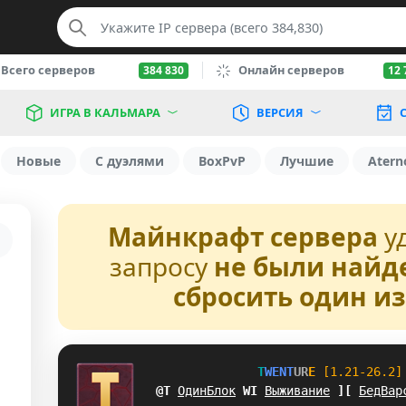
Всего серверов
Онлайн серверов
384 830
12 
ИГРА В КАЛЬМАРА
ВЕРСИЯ
С
Новые
С дуэлями
BoxPvP
Лучшие
Atern
Майнкрафт сервера
у
запросу
не были найд
сбросить один и
T
W
E
N
T
U
R
E
[1.21-26.2]
IA
ОдинБлок
V
U
Выживание
Y
G
БедВар