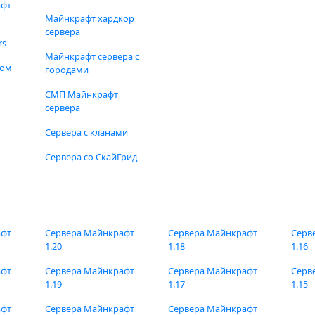
афт
Майнкрафт хардкор
сервера
rs
Майнкрафт сервера с
фом
городами
СМП Майнкрафт
сервера
Сервера с кланами
Сервера со СкайГрид
афт
Сервера Майнкрафт
Сервера Майнкрафт
Серв
1.20
1.18
1.16
афт
Сервера Майнкрафт
Сервера Майнкрафт
Серв
1.19
1.17
1.15
афт
Сервера Майнкрафт
Сервера Майнкрафт