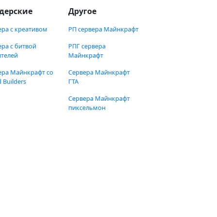
дерские
Другое
ера с креативом
РП сервера Майнкрафт
ера с битвой
РПГ сервера
ителей
Майнкрафт
ера Майнкрафт со
Сервера Майнкрафт
 Builders
ГТА
Сервера Майнкрафт
пиксельмон