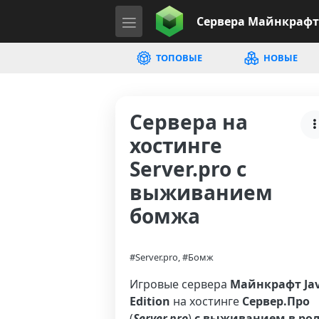
Сервера
Майнкрафт
ТОПОВЫЕ
НОВЫЕ
Сервера на
хостинге
Server.pro с
выживанием
бомжа
#Server.pro, #Бомж
Игровые сервера
Майнкрафт Ja
Edition
на хостинге
Сервер.Про
(
Server.pro
)
с выживанием в ро