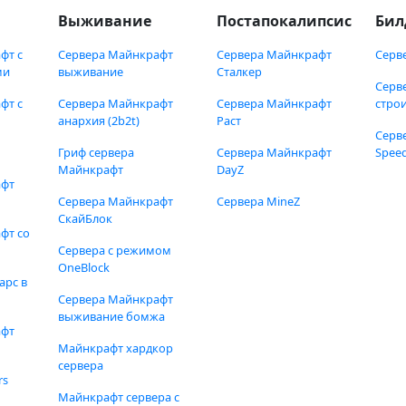
Выживание
Постапокалипсис
Бил
фт с
Сервера Майнкрафт
Сервера Майнкрафт
Серв
ми
выживание
Сталкер
Серв
фт с
Сервера Майнкрафт
Сервера Майнкрафт
стро
анархия (2b2t)
Раст
Серв
Гриф сервера
Сервера Майнкрафт
Speed
Майнкрафт
DayZ
афт
Сервера Майнкрафт
Сервера MineZ
СкайБлок
фт со
Сервера с режимом
OneBlock
арс в
Сервера Майнкрафт
выживание бомжа
афт
Майнкрафт хардкор
сервера
rs
Майнкрафт сервера с