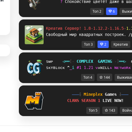
? 
С
п
о
к
о
й
с
т
в
и
е
ц
в
е
т
ё
т
д
а
ж
е
в
ш
а
Топ 2
6
Выжи
Креатив Сервер! 1.8-1.12.2-1.16.5-
1.
Свободный мир квадратных построек. /
Топ 3
2
Креатив
sᴍᴘ
◁
═
═
[‐
C
O
M
P
L
E
X
G
A
M
I
N
G
‐]
═
═
▷
sᴋʏʙʟᴏᴄᴋ
R
K
i
#
1
1
.
2
1
ᴠ
ᴀ
ɴ
ɪ
ʟ
ʟ
ᴀ
ɴ
ᴇ
ᴛ
ᴡ
ᴏ
ʀ
ᴋ
Топ 4
144
Выжива
[
Mineplex
Games
]
CLANS SEASON 1 
LIVE NOW!
Топ 5
143
Войн