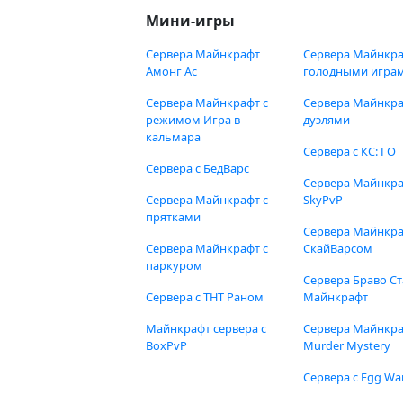
Мини-игры
Сервера Майнкрафт
Сервера Майнкра
Амонг Ас
голодными игра
Сервера Майнкрафт с
Сервера Майнкра
режимом Игра в
дуэлями
кальмара
Сервера с КС: ГО
Сервера с БедВарс
Сервера Майнкр
Сервера Майнкрафт с
SkyPvP
прятками
Сервера Майнкра
Сервера Майнкрафт с
СкайВарсом
паркуром
Сервера Браво Ст
Сервера с ТНТ Раном
Майнкрафт
Майнкрафт сервера с
Сервера Майнкр
BoxPvP
Murder Mystery
Сервера с Egg Wa