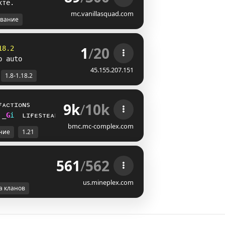
х
т
е
.
mc.vanillasquad.com
вание
1
/
20
18.2
p auto
45.155.207.151
1.8-1.18.2
9k
/
10k
ғᴀᴄᴛɪᴏɴs
T
]
i
ʟɪғᴇsᴛᴇᴀʟ
bmc.mc-complex.com
ние
1.21
561
/
562
us.mineplex.com
а кланов