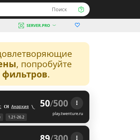
Поиск
SERVER.PRO
довлетворяющие
ены
, попробуйте
з фильтров
.
50
/
500
 
с
M
I
Анархия
ZT
play.twenture.ru
е
1.21-26.2
89
/
300