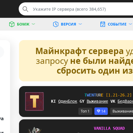
БОМЖ
ВЕРСИЯ
СОБЫТИЕ
Майнкрафт сервера
у
запросу
не были найд
сбросить один и
T
W
E
N
T
U
R
E
[1.21-26.2]
M]
ОдинБлок
@
Y
Выживание
R
V
БедВар
Топ 1
14
Выживани
va
V
A
N
I
L
L
A
S
Q
U
A
D
ли