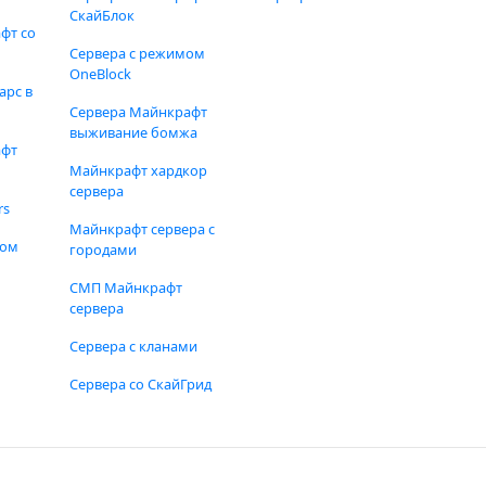
СкайБлок
фт со
Сервера с режимом
OneBlock
арс в
Сервера Майнкрафт
выживание бомжа
афт
Майнкрафт хардкор
сервера
rs
Майнкрафт сервера с
фом
городами
СМП Майнкрафт
сервера
Сервера с кланами
Сервера со СкайГрид