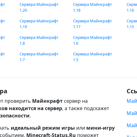
афт
Сервера Майнкрафт
Сервера Майнкрафт
Серв
1.20
1.18
1.16
афт
Сервера Майнкрафт
Сервера Майнкрафт
Серв
1.19
1.17
1.15
афт
Сервера Майнкрафт
Сервера Майнкрафт
1.8
1.6
афт
Сервера Майнкрафт
Сервера Майнкрафт
1.7
1.5
ра
Сс
т проверить
Майнкрафт
сервер на
Май
ков находится на сервер
, а также подскажет
Май
езопасности
.
Май
рать
идеальный режим игры
или
мини-игру
 событием.
Minecraft-Status.Ru
поможет