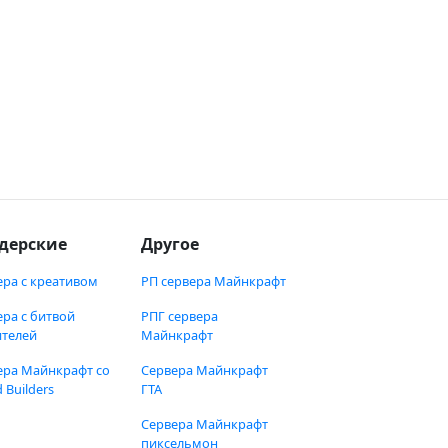
дерские
Другое
ера с креативом
РП сервера Майнкрафт
ера с битвой
РПГ сервера
ителей
Майнкрафт
ера Майнкрафт со
Сервера Майнкрафт
 Builders
ГТА
Сервера Майнкрафт
пиксельмон