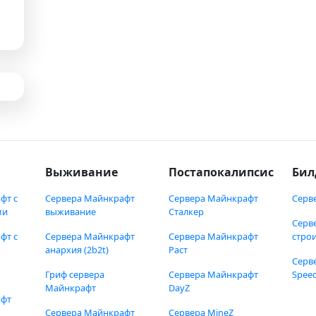
Выживание
Постапокалипсис
Бил
фт с
Сервера Майнкрафт
Сервера Майнкрафт
Серв
ми
выживание
Сталкер
Серв
фт с
Сервера Майнкрафт
Сервера Майнкрафт
стро
анархия (2b2t)
Раст
Серв
Гриф сервера
Сервера Майнкрафт
Speed
Майнкрафт
DayZ
афт
Сервера Майнкрафт
Сервера MineZ