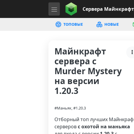
Сервера
Майнкрафт
ТОПОВЫЕ
НОВЫЕ
Майнкрафт
сервера с
Murder Mystery
на версии
1.20.3
#Маньяк, #1.20.3
Отборный топ лучших Майнкраф
серверов
с охотой на маньяка
для входа с версии
1.20.3
с