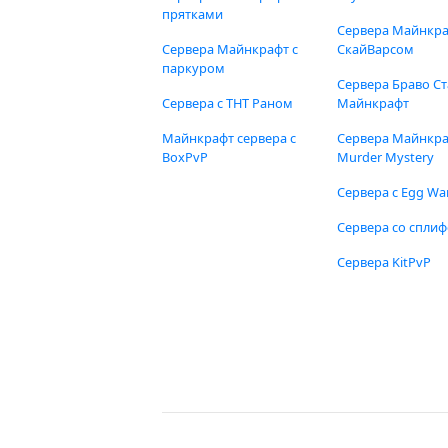
прятками
Сервера Майнкра
Сервера Майнкрафт с
СкайВарсом
паркуром
Сервера Браво Ст
Сервера с ТНТ Раном
Майнкрафт
Майнкрафт сервера с
Сервера Майнкр
BoxPvP
Murder Mystery
Сервера с Egg Wa
Сервера со спли
Сервера KitPvP