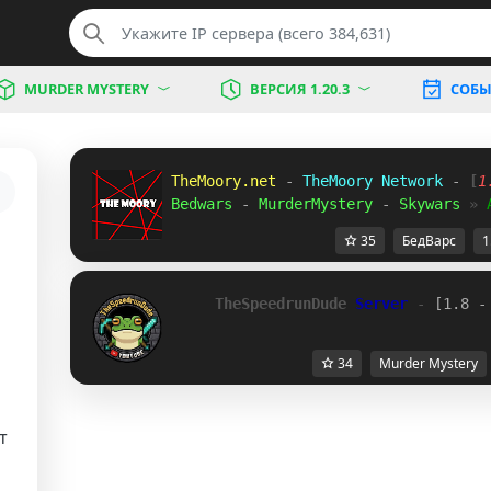
MURDER MYSTERY
ВЕРСИЯ 1.20.3
СОБЫ
TheMoory.net 
-
 TheMoory Network 
- 
[
1
Bedwars 
-
 MurderMystery 
- 
Skywars 
» 
35
БедВарс
1
TheSpeedrunDude 
Server
 - 
[1.8 -
34
Murder Mystery
т