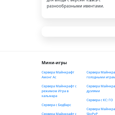
разнообразными ивентами.
Мини-игры
Сервера Майнкрафт
Сервера Майнкра
Амонг Ас
голодными игра
Сервера Майнкрафт с
Сервера Майнкра
режимом Игра в
дуэлями
кальмара
Сервера с КС: ГО
Сервера с БедВарс
Сервера Майнкр
Сервера Майнкрафт с
SkyPvP