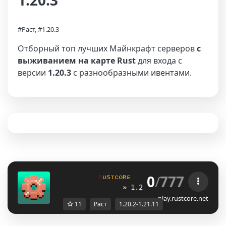
1.20.3
#Раст, #1.20.3
Отборный топ лучших Майнкрафт серверов
с
выживанием на карте Rust
для входа с
версии
1.20.3
с разнообразными ивентами.
0
/
777
ʀ
ᴜ
s
ᴛ
ᴄ
ᴏ
ʀ
ᴇ
ᴄ
ю
ж
ᴇ
т
ᴀ
ʜ
ᴀ
ᴘ
x
и
я
» 1.20.2 - 1.21.11 «
play.rustcore.net
11
Раст
1.20.2-1.21.11