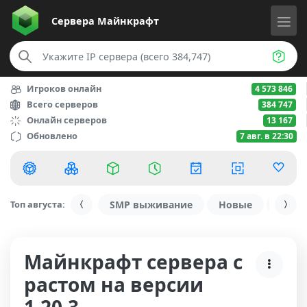
Сервера
Майнкрафт
Игроков онлайн
4 573 846
Всего серверов
384 747
Онлайн серверов
13 167
Обновлено
7 авг. в 22:30
Топ августа:
SMP выживание
Новые
С ду
Майнкрафт сервера с
растом на версии