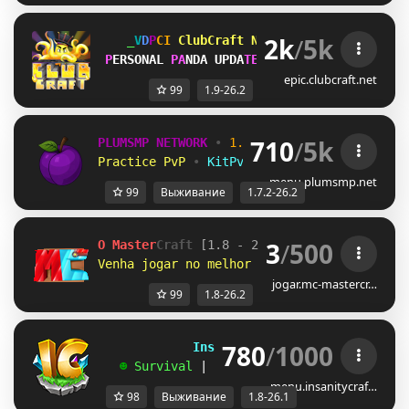
2k
/
5k
I
_
[
S
L
E
ClubCraft Network
• 
[1.9 ➥ 26.2
P
E
R
S
O
N
A
L
P
A
N
D
A
U
P
D
A
T
E
!
| 
C
o
m
m
a
n
d
/
p
a
n
d
a
epic.clubcraft.net
99
1.9-26.2
710
/
5k
PLUMSMP NETWORK
•
1.7.2 ➜ 26.2
•
Practice PvP
•
KitPvP
•
Lifesteal
•
Surviv
menu.plumsmp.net
99
Выживание
1.7.2-26.2
3
/
500
O Master
Craft
[1.8 - 26.2]         
● 
redem
Venha jogar no melhor 
RankUP!!
Resetamos!
jogar.mc-mastercr…
99
1.8-26.2
780
/
1000
             InsanityCraft 
|| 
1.8 - 26.1
   ☻ 
Survival 
| 
Factions 
| 
Skyblock 
| 
Free
menu.insanitycraf…
98
Выживание
1.8-26.1