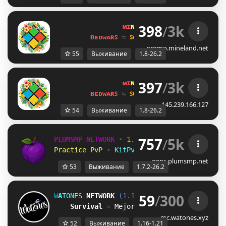
398
/
3k
ᴍɪ
ɴᴇ
ʟᴀ
ɴᴅ 
ɴᴇᴛᴡᴏʀᴋ 
☀ 
1.8 - 
ʙᴇᴅᴡᴀʀꜱ 
⇆ 
ꜱᴜʀᴠɪᴠᴀʟ ꜱᴍᴘ 
⇆ 
ꜱᴋʏʙʟᴏᴄᴋ 
promo.mineland.net
55
Выживание
1.8-26.2
397
/
3k
ᴍɪ
ɴᴇ
ʟᴀ
ɴᴅ 
ɴᴇᴛᴡᴏʀᴋ 
☀ 
1.8 - 
ʙᴇᴅᴡᴀʀꜱ 
⇆ 
ꜱᴜʀᴠɪᴠᴀʟ ꜱᴍᴘ 
⇆ 
ꜱᴋʏʙʟᴏᴄᴋ 
145.239.166.127
54
Выживание
1.8-26.2
757
/
5k
PLUMSMP NETWORK
•
1.7.2 ➜ 26.2
•
Practice PvP
•
KitPvP
•
Lifesteal
•
Surviv
gens.plumsmp.net
53
Выживание
1.7.2-26.2
59
/
300
W
A
T
O
N
E
S
NETWORK
(1.16 - 1.21)
Survival
» 
Mejor 
Vanilla 
de 
Latam
.
mc.watones.xyz
52
Выживание
1.16-1.21