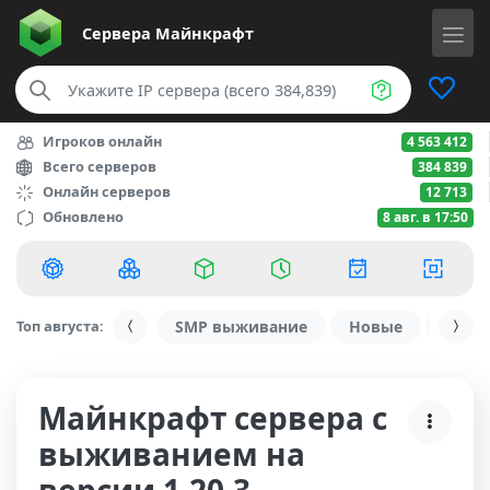
Сервера
Майнкрафт
Игроков онлайн
4 563 412
Всего серверов
384 839
Онлайн серверов
12 713
Обновлено
8 авг. в 17:50
Топ августа:
SMP выживание
Новые
С ду
Майнкрафт сервера с
выживанием на