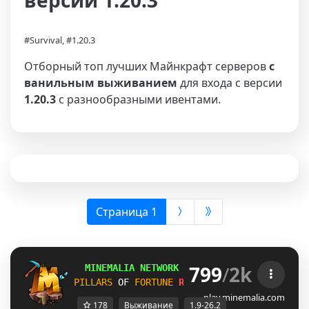
версии 1.20.3
#Survival, #1.20.3
Отборный топ лучших Майнкрафт серверов
с
ванильным выживанием
для входа с версии
1.20.3
с разнообразными ивентами.
(выбрана)
Страница 1
799
/
2k
MINEMALIA NETWORK
1.9-26.2
 |
SUMMER SALE
PILLARS
OF 
FORTUNE
RELEASE!
SURVIVAL
26.2
play.minemalia.com
178
Выживание
1.9-26.2