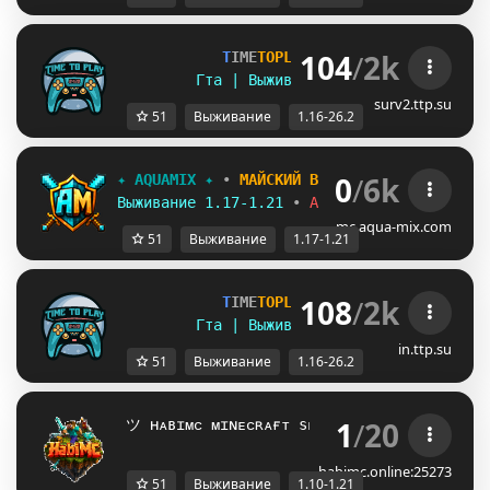
104
/
2k
T
I
M
E
T
O
P
L
A
Y
▪ [
1
.
1
6
-
2
6
.
2
]
Гта | Выживание | Полит | Ивенты
surv2.ttp.su
51
Выживание
1.16-26.2
0
/
6k
✦
A
Q
U
A
M
I
X
✦
•
МАЙСКИЙ ВАЙП
02.05
Выживание 1.17-1.21
•
Анархия
•
Рейды
•
/f
mc.aqua-mix.com
51
Выживание
1.17-1.21
108
/
2k
T
I
M
E
T
O
P
L
A
Y
▪ [
1
.
1
6
-
2
6
.
2
]
Гта | Выживание | Полит | Ивенты
in.ttp.su
51
Выживание
1.16-26.2
1
/
20
 ツ
 ʜᴀʙɪᴍᴄ ᴍɪɴᴇᴄʀᴀғᴛ sᴇʀᴠᴇʀ | 
1.10 - 1.21
 
habimc.online:25273
51
Выживание
1.10-1.21