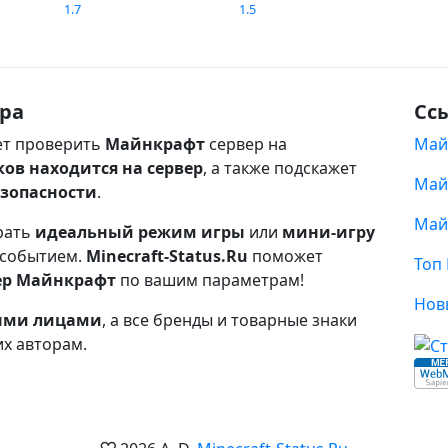
1.7
1.5
ра
Сс
т проверить
Майнкрафт
сервер на
Май
ков находится на сервер
, а также подскажет
Май
езопасности
.
Май
рать
идеальный режим игры
или
мини-игру
 событием.
Minecraft-Status.Ru
поможет
Топ
ер Майнкрафт
по вашим параметрам!
Нов
ными лицами
, а все бренды и товарные знаки
их авторам.