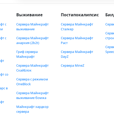
Выживание
Постапокалипсис
Бил
фт с
Сервера Майнкрафт
Сервера Майнкрафт
Серв
ми
выживание
Сталкер
Серв
фт с
Сервера Майнкрафт
Сервера Майнкрафт
стро
анархия (2b2t)
Раст
Серв
Гриф сервера
Сервера Майнкрафт
Speed
Майнкрафт
DayZ
афт
Сервера Майнкрафт
Сервера MineZ
СкайБлок
фт со
Сервера с режимом
OneBlock
арс в
Сервера Майнкрафт
выживание бомжа
афт
Майнкрафт хардкор
сервера