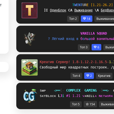
т
T
W
E
N
T
U
R
E
[1.21-26.2]
SP
ОдинБлок
A
Y
Выживание
A
B
БедВар
и
Топ 2
14
Выживани
а
V
A
N
I
L
L
A
S
Q
U
A
D
? 
Л
ё
г
к
и
й
в
х
о
д
в
б
о
л
ь
ш
о
й
в
а
н
и
л
ь
н
ы
Топ 3
6
Выжи
Креатив Сервер! 1.8-1.12.2-1.16.5-
1.
Свободный мир квадратных построек. /
Топ 4
2
Креатив
sᴍᴘ
◁
═
═
[‐
C
O
M
P
L
E
X
G
A
M
I
N
G
‐]
═
═
▷
sᴋʏʙʟᴏᴄᴋ
L
T
i
#
1
1
.
2
1
ᴠ
ᴀ
ɴ
ɪ
ʟ
ʟ
ᴀ
ɴ
ᴇ
ᴛ
ᴡ
ᴏ
ʀ
ᴋ
Топ 5
154
Выжива