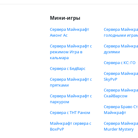
Мини-игры
Сервера Майнкрафт
Сервера Майнкра
Амонг Ас
голодными игра
Сервера Майнкрафт с
Сервера Майнкра
режимом Игра в
дуэлями
кальмара
Сервера с КС: ГО
Сервера с БедВарс
Сервера Майнкр
Сервера Майнкрафт с
SkyPvP
прятками
Сервера Майнкра
Сервера Майнкрафт с
СкайВарсом
паркуром
Сервера Браво Ст
Сервера с ТНТ Раном
Майнкрафт
Майнкрафт сервера с
Сервера Майнкр
BoxPvP
Murder Mystery