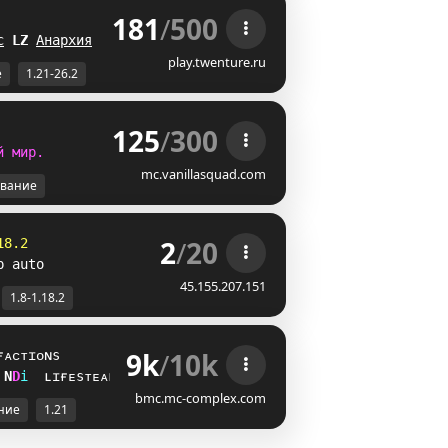
181
/
500
 
с
K
J
Анархия
SG
play.twenture.ru
е
1.21-26.2
125
/
300
й
м
и
р
.
mc.vanillasquad.com
вание
2
/
20
18.2
p auto
45.155.207.151
1.8-1.18.2
9k
/
10k
ғᴀᴄᴛɪᴏɴs
]
A
i
ʟɪғᴇsᴛᴇᴀʟ
bmc.mc-complex.com
ние
1.21