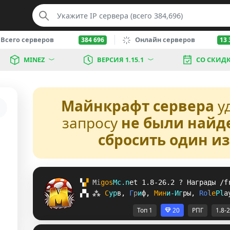
Всего серверов
Онлайн серверов
384 696
13 
MINEZ
ВЕРСИЯ 1.15.1
СО СКИД
Майнкрафт сервера
у
запросу
не были найд
сбросить один и
▚
▞ 
M
i
g
o
s
M
c
.
n
e
t 
1.8-26.2 
? 
Награды /f
▞
▚
⁂
С
у
р
в
, 
Г
р
и
ф
, 
М
и
н
и
-
И
г
р
ы
, 
R
o
l
e
P
l
a
Топ 1
20
РПГ
1.8-