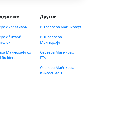
дерские
Другое
ера с креативом
РП сервера Майнкрафт
ера с битвой
РПГ сервера
ителей
Майнкрафт
ера Майнкрафт со
Сервера Майнкрафт
 Builders
ГТА
Сервера Майнкрафт
пиксельмон