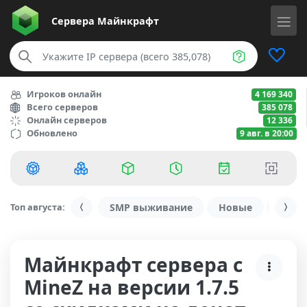
Сервера
Майнкрафт
Игроков онлайн
4 169 340
Всего серверов
385 078
Онлайн серверов
12 336
Обновлено
9 авг. в 20:00
Топ августа:
SMP выживание
Новые
С ду
Майнкрафт сервера с
MineZ на версии 1.7.5