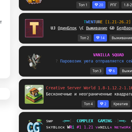
Топ 1
20
РПГ
1.8-
т
T
W
E
N
T
U
R
E
[1.21-26.2]
VU
ОдинБлок
Z
I
Выживание
Y
O
БедВар
и
Топ 2
14
Выживани
V
A
N
I
L
L
A
S
Q
U
A
D
? 
П
а
р
о
в
о
з
и
к
у
ю
т
а
о
т
п
р
а
в
л
я
е
т
с
я
с
е
Топ 3
6
Выжи
Creative Server World 1.8-1.12.2-1.1
Бесконечные и неограниченные квадрат
Топ 4
2
Креатив
sᴍᴘ
◁
═
═
[‐
C
O
M
P
L
E
X
G
A
M
I
N
G
‐]
═
═
▷
sᴋʏʙʟᴏᴄᴋ
I
L
i
#
1
1
.
2
1
ᴠ
ᴀ
ɴ
ɪ
ʟ
ʟ
ᴀ
ɴ
ᴇ
ᴛ
ᴡ
ᴏ
ʀ
ᴋ