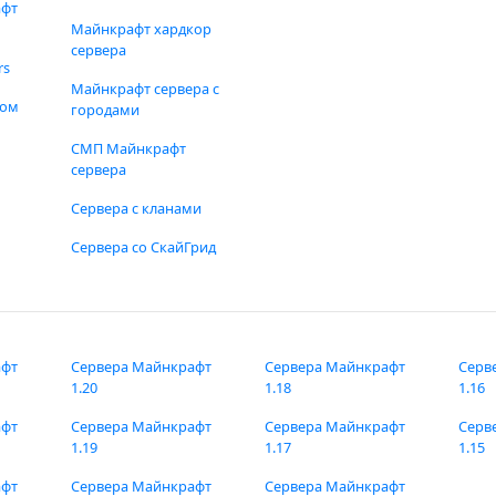
афт
Майнкрафт хардкор
сервера
rs
Майнкрафт сервера с
фом
городами
СМП Майнкрафт
сервера
Сервера с кланами
Сервера со СкайГрид
афт
Сервера Майнкрафт
Сервера Майнкрафт
Серв
1.20
1.18
1.16
афт
Сервера Майнкрафт
Сервера Майнкрафт
Серв
1.19
1.17
1.15
афт
Сервера Майнкрафт
Сервера Майнкрафт