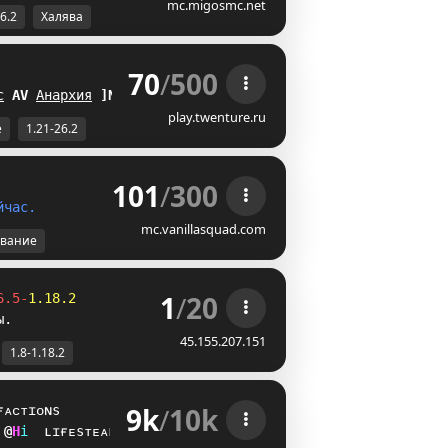
mc.migosmc.net
26.2
Халява
70
/
500
 
с
V
\
Анархия
P\
play.twenture.ru
е
1.21-26.2
101
/
300
й
ч
а
с
.
mc.vanillasquad.com
вание
1
/
20
6.5-
1.18.2
ы.
45.155.207.151
1.8-1.18.2
9k
/
10k
ғᴀᴄᴛɪᴏɴs
D
\
i
ʟɪғᴇsᴛᴇᴀʟ