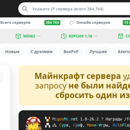
Всего серверов
Онлайн серверов
384 764
13 
MINEZ
ВЕРСИЯ 1.18
С
Новые
С дуэлями
BoxPvP
Лучшие
Atern
Майнкрафт сервера
у
запросу
не были найд
сбросить один и
▚
▞ 
M
i
g
o
s
M
c
.
n
e
t 
1.8-26.2 
? 
Награды /f
▞
▚
⁂
С
у
р
в
, 
Г
р
и
ф
, 
М
и
н
и
-
И
г
р
ы
, 
R
o
l
e
P
l
a