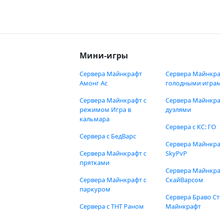
Мини-игры
Сервера Майнкрафт
Сервера Майнкра
Амонг Ас
голодными игра
Сервера Майнкрафт с
Сервера Майнкра
режимом Игра в
дуэлями
кальмара
Сервера с КС: ГО
Сервера с БедВарс
Сервера Майнкр
Сервера Майнкрафт с
SkyPvP
прятками
Сервера Майнкра
Сервера Майнкрафт с
СкайВарсом
паркуром
Сервера Браво Ст
Сервера с ТНТ Раном
Майнкрафт