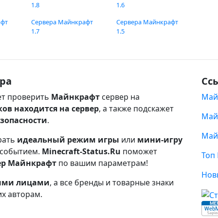
1.8
1.6
афт
Сервера Майнкрафт
Сервера Майнкрафт
1.7
1.5
ра
Сс
т проверить
Майнкрафт
сервер на
Май
ков находится на сервер
, а также подскажет
Май
езопасности
.
Май
рать
идеальный режим игры
или
мини-игру
 событием.
Minecraft-Status.Ru
поможет
Топ
ер Майнкрафт
по вашим параметрам!
Нов
ными лицами
, а все бренды и товарные знаки
их авторам.