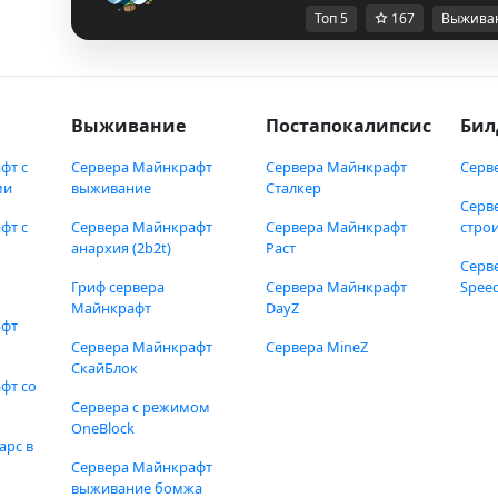
Топ 5
167
Выжива
Выживание
Постапокалипсис
Бил
фт с
Сервера Майнкрафт
Сервера Майнкрафт
Серв
ми
выживание
Сталкер
Серв
фт с
Сервера Майнкрафт
Сервера Майнкрафт
стро
анархия (2b2t)
Раст
Серв
Гриф сервера
Сервера Майнкрафт
Speed
Майнкрафт
DayZ
афт
Сервера Майнкрафт
Сервера MineZ
СкайБлок
фт со
Сервера с режимом
OneBlock
арс в
Сервера Майнкрафт
выживание бомжа