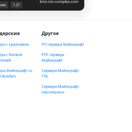
bmc.mc-complex.com
ние
1.21
дерские
Другое
ера с креативом
РП сервера Майнкрафт
ера с битвой
РПГ сервера
ителей
Майнкрафт
ера Майнкрафт со
Сервера Майнкрафт
 Builders
ГТА
Сервера Майнкрафт
пиксельмон