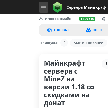
Сервера
Майнкрафт
Игроков онлайн
4 309 515
ТОПОВЫЕ
НОВЫЕ
Топ августа:
SMP выживание
Майнкрафт
сервера с
MineZ на
версии 1.18 со
скидками на
донат