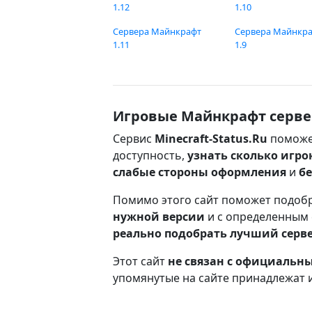
1.12
1.10
Сервера Майнкрафт
Сервера Майнкр
1.11
1.9
Игровые Майнкрафт серве
Сервис
Minecraft-Status.Ru
поможе
доступность,
узнать сколько игро
слабые стороны оформления
и
б
Помимо этого сайт поможет подоб
нужной версии
и с определенным
реально подобрать лучший серв
Этот сайт
не связан с официаль
упомянутые на сайте принадлежат 