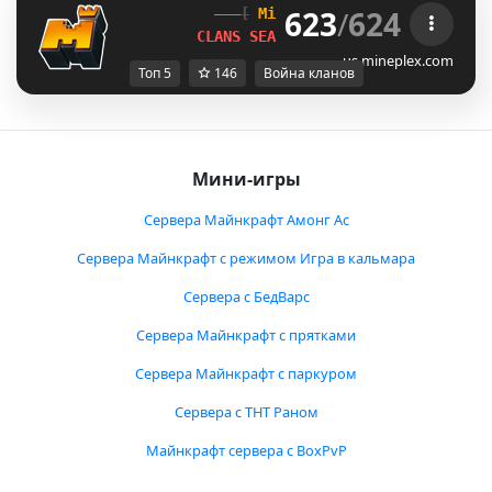
623
/
624
[
Mineplex
Games
]
CLANS SEASON 1 
LIVE NOW!
us.mineplex.com
Топ 5
146
Война кланов
Мини-игры
Сервера Майнкрафт Амонг Ас
Сервера Майнкрафт с режимом Игра в кальмара
Сервера с БедВарс
Сервера Майнкрафт с прятками
Сервера Майнкрафт с паркуром
Сервера с ТНТ Раном
Майнкрафт сервера с BoxPvP