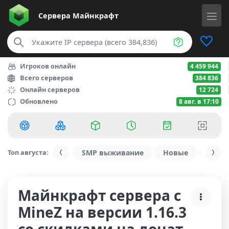
Сервера
Майнкрафт
Игроков онлайн
4 459 944
Всего серверов
384 836
Онлайн серверов
12 724
Обновлено
8 авг. в 17:10
Топ августа:
SMP выживание
Новые
С ду
Майнкрафт сервера с
MineZ на версии 1.16.3