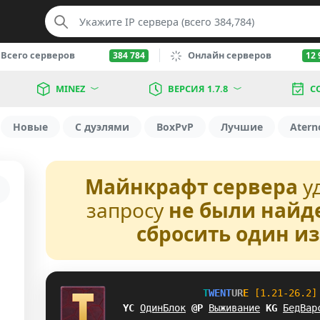
Всего серверов
Онлайн серверов
384 784
12 
MINEZ
ВЕРСИЯ 1.7.8
С
Новые
С дуэлями
BoxPvP
Лучшие
Atern
Майнкрафт сервера
у
запросу
не были найд
сбросить один и
T
W
E
N
T
U
R
E
[1.21-26.2]
NK
ОдинБлок
H
\
Выживание
N
@
БедВар