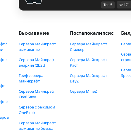
Топ 5
171
Выживание
Постапокалипсис
Бил
фт с
Сервера Майнкрафт
Сервера Майнкрафт
Серв
ми
выживание
Сталкер
Серв
фт с
Сервера Майнкрафт
Сервера Майнкрафт
стро
анархия (2b2t)
Раст
Серв
Гриф сервера
Сервера Майнкрафт
Speed
Майнкрафт
DayZ
афт
Сервера Майнкрафт
Сервера MineZ
СкайБлок
фт со
Сервера с режимом
OneBlock
арс в
Сервера Майнкрафт
выживание бомжа