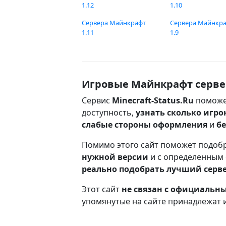
1.12
1.10
Сервера Майнкрафт
Сервера Майнкр
1.11
1.9
Игровые Майнкрафт серве
Сервис
Minecraft-Status.Ru
поможе
доступность,
узнать сколько игро
слабые стороны оформления
и
б
Помимо этого сайт поможет подоб
нужной версии
и с определенным
реально подобрать лучший серв
Этот сайт
не связан с официаль
упомянутые на сайте принадлежат 