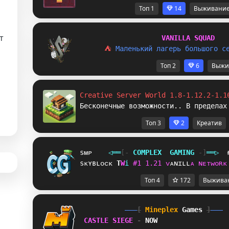
Топ 1
14
Выживани
т
V
A
N
I
L
L
A
S
Q
U
A
D
⛺ 
М
а
л
е
н
ь
к
и
й
л
а
г
е
р
ь
б
о
л
ь
ш
о
г
о
с
и
Топ 2
6
Выжи
Creative Server World 1.8-1.12.2-1.1
Бесконечные возможности.. В пределах
Топ 3
2
Креатив
sᴍᴘ
◁
═
═
[‐
C
O
M
P
L
E
X
G
A
M
I
N
G
‐]
═
═
▷
sᴋʏʙʟᴏᴄᴋ
T
I
i
#
1
1
.
2
1
ᴠ
ᴀ
ɴ
ɪ
ʟ
ʟ
ᴀ
ɴ
ᴇ
ᴛ
ᴡ
ᴏ
ʀ
ᴋ
Топ 4
172
Выжива
[
Mineplex
Games
]
CASTLE SIEGE 
- 
NOW