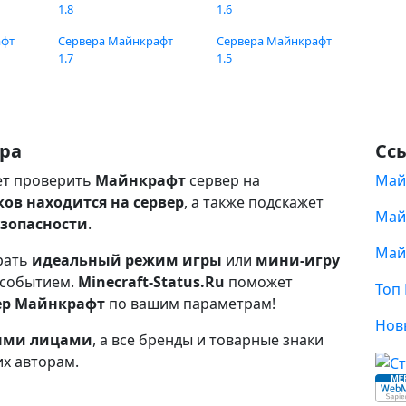
1.8
1.6
афт
Сервера Майнкрафт
Сервера Майнкрафт
1.7
1.5
ра
Сс
т проверить
Майнкрафт
сервер на
Май
ков находится на сервер
, а также подскажет
Май
езопасности
.
Май
рать
идеальный режим игры
или
мини-игру
 событием.
Minecraft-Status.Ru
поможет
Топ
ер Майнкрафт
по вашим параметрам!
Нов
ными лицами
, а все бренды и товарные знаки
их авторам.