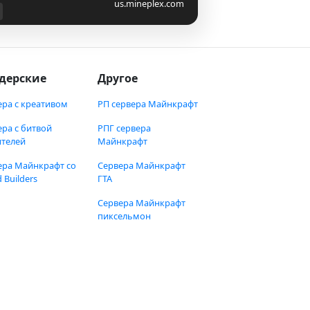
us.mineplex.com
дерские
Другое
ера с креативом
РП сервера Майнкрафт
ера с битвой
РПГ сервера
ителей
Майнкрафт
ера Майнкрафт со
Сервера Майнкрафт
 Builders
ГТА
Сервера Майнкрафт
пиксельмон