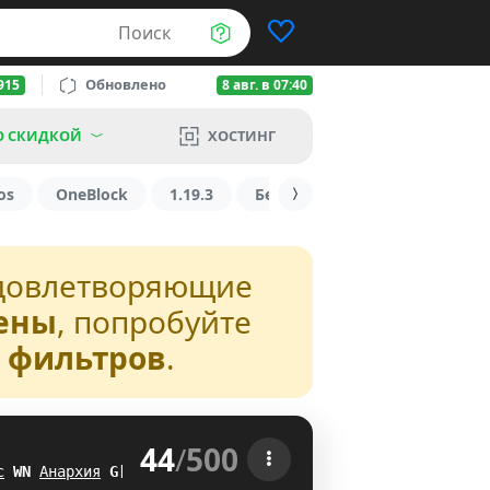
Поиск
Обновлено
915
8 авг. в 07:40
О СКИДКОЙ
ХОСТИНГ
os
OneBlock
1.19.3
БедВарс
1.16
1.8.2
довлетворяющие
ены
, попробуйте
з фильтров
.
44
/
500
 
с
Q
_
Анархия
AZ