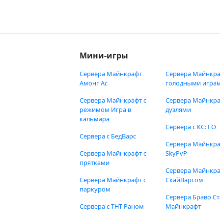
Мини-игры
Сервера Майнкрафт
Сервера Майнкра
Амонг Ас
голодными игра
Сервера Майнкрафт с
Сервера Майнкра
режимом Игра в
дуэлями
кальмара
Сервера с КС: ГО
Сервера с БедВарс
Сервера Майнкр
Сервера Майнкрафт с
SkyPvP
прятками
Сервера Майнкра
Сервера Майнкрафт с
СкайВарсом
паркуром
Сервера Браво Ст
Сервера с ТНТ Раном
Майнкрафт