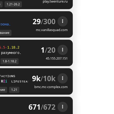
play.twenture.ru
е
1.21-26.2
29
/
300
е
з
о
н
а
.
mc.vanillasquad.com
вание
1
/
20
6.5-
1.18.2
 разумного.
45.155.207.151
1.8-1.18.2
9k
/
10k
ғᴀᴄᴛɪᴏɴs
J
]
i
ʟɪғᴇsᴛᴇᴀʟ
bmc.mc-complex.com
ние
1.21
671
/
672