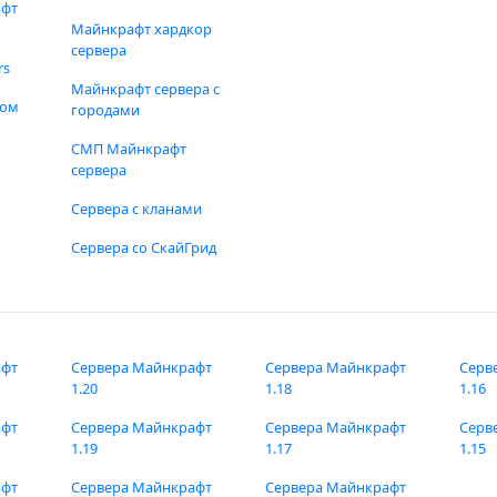
афт
Майнкрафт хардкор
сервера
rs
Майнкрафт сервера с
фом
городами
СМП Майнкрафт
сервера
Сервера с кланами
Сервера со СкайГрид
афт
Сервера Майнкрафт
Сервера Майнкрафт
Серв
1.20
1.18
1.16
афт
Сервера Майнкрафт
Сервера Майнкрафт
Серв
1.19
1.17
1.15
афт
Сервера Майнкрафт
Сервера Майнкрафт