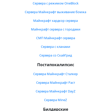
Сервера с режимом OneBlock
Сервера Майнкрафт выживание бомжа
Майнкрафт хардкор сервера
Майнкрафт сервера с городами
СМП Майнкрафт сервера
Сервера с кланами
Сервера со СкайГрид
Постапокалипсис
Сервера Майнкрафт Сталкер
Сервера Майнкрафт Раст
Сервера Майнкрафт DayZ
Сервера MineZ
Билдерские