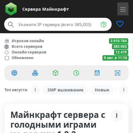
Сервера
Майнкрафт
Игроков онлайн
3 910 764
Всего серверов
385 003
Онлайн серверов
12 479
Обновлено
9 авг. в 11:10
Топ августа:
SMP выживание
Новые
С ду
Майнкрафт сервера с
голодными играми