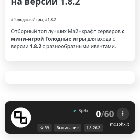
на версии 1.8.2
#ГолодныеИгры, #1.8.2
Отборный топ лучших Майнкрафт серверов
с
мини-игрой Голодные игры
для входа с
версии
1.8.2
с разнообразными ивентами.
0
/
60
---
> 
SpHx 
Community
<
---
mc.sphx.it
59
Выживание
1.8-26.2