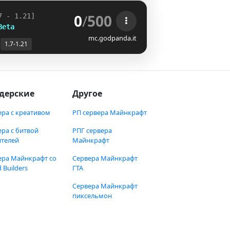
0
/
500
7 - 1.21]
Beta
mc.godpanda.it
1.7-1.21
дерские
Другое
ера с креативом
РП сервера Майнкрафт
ера с битвой
РПГ сервера
ителей
Майнкрафт
ера Майнкрафт со
Сервера Майнкрафт
 Builders
ГТА
Сервера Майнкрафт
пиксельмон