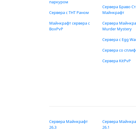
паркуром
Сервера Браво Ст
Сервера с ТНТ Раном
Майнкрафт
Майнкрафт сервера с
Сервера Майнкр
BoxPvP
Murder Mystery
Сервера с Egg Wa
Сервера со спли
Сервера KitPvP
Сервера Майнкрафт
Сервера Майнкр
26.3
26.1