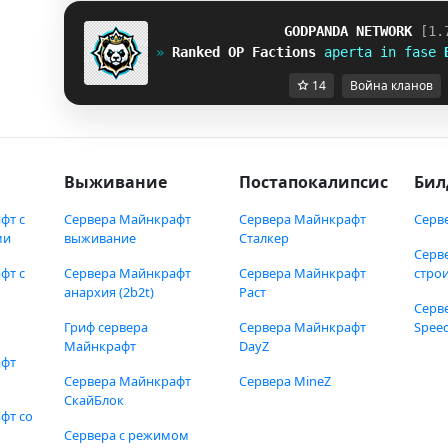
G
O
D
P
A
N
D
A
N
E
T
W
O
R
K
[1.
» 
Ranked OP Factions
aperta in fase 
14
Война кланов
Выживание
Постапокалипсис
Бил
фт с
Сервера Майнкрафт
Сервера Майнкрафт
Серв
ми
выживание
Сталкер
Серв
фт с
Сервера Майнкрафт
Сервера Майнкрафт
стро
анархия (2b2t)
Раст
Серв
Гриф сервера
Сервера Майнкрафт
Speed
Майнкрафт
DayZ
афт
Сервера Майнкрафт
Сервера MineZ
СкайБлок
фт со
Сервера с режимом