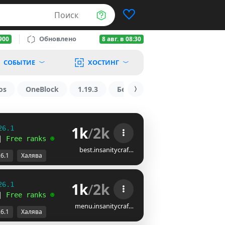
Поиск
Обновлено
900
8 авг. в 08:30
СОБЫТИЕ
ХОСТИНГ
os
OneBlock
1.19.3
БедВарс
1.16
1.8.2
1k
/
2k
26.1
| 
Free ranks 
☻
best.insanitycraf…
26.1
Халява
1k
/
2k
26.1
| 
Free ranks 
☻
menu.insanitycraf…
26.1
Халява