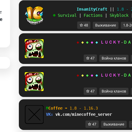
             InsanityCraft 
|| 
1.8 - 
т
   ☻ 
Survival 
| 
Factions 
| 
Skyblock 
е
48
Выживание
1.8-2
◆ 
◆ 
◆ 
◆ 
◆ 
ＬＵＣＫＹ
-
ＤＡ
47
Война кланов
◆ 
◆ 
◆ 
◆ 
◆ 
ＬＵＣＫＹ
-
ＤＡ
47
Война кланов
M
Coffee 
➠ 
1.8 - 1.16.3              
VK: 
vk.com/minecoffee_server        
47
Выживание