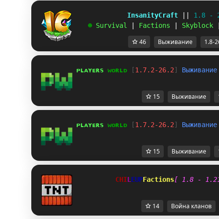
             InsanityCraft 
|| 
1.8 - 
   ☻ 
Survival 
| 
Factions 
| 
Skyblock 
46
Выживание
1.8-2
ᴘ
ʟ
ᴀ
ʏ
ᴇ
ʀ
s 
ᴡ
ᴏ
ʀ
ʟ
ᴅ 
[
1.7.2-26.2
] 
В
ы
ж
и
в
а
н
и
е
15
Выживание
ᴘ
ʟ
ᴀ
ʏ
ᴇ
ʀ
s 
ᴡ
ᴏ
ʀ
ʟ
ᴅ 
[
1.7.2-26.2
] 
В
ы
ж
и
в
а
н
и
е
15
Выживание
C
H
I
L
E
U
P
Factions
[ 1.8 - 1.2
14
Война кланов