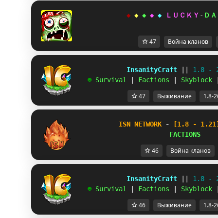
◆ 
◆ 
◆ 
◆ 
◆ 
ＬＵＣＫＹ
-
ＤＡ
47
Война кланов
             InsanityCraft 
|| 
1.8 - 
   ☻ 
Survival 
| 
Factions 
| 
Skyblock 
47
Выживание
1.8-2
I
S
N 
N
ET
W
O
R
K 
-
[1.8 - 1.21
FACTIONS
46
Война кланов
             InsanityCraft 
|| 
1.8 - 
   ☻ 
Survival 
| 
Factions 
| 
Skyblock 
46
Выживание
1.8-2