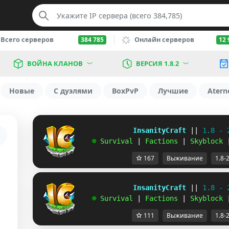
Всего серверов
Онлайн серверов
384 785
12 
ВОЙНА КЛАНОВ
ВЕРСИЯ 1.8.2
Новые
С дуэлями
BoxPvP
Лучшие
Atern
             InsanityCraft 
|| 
1.8 - 
   ☻ 
Survival 
| 
Factions 
| 
Skyblock 
167
Выживание
1.8-
             InsanityCraft 
|| 
1.8 - 
   ☻ 
Survival 
| 
Factions 
| 
Skyblock 
111
Выживание
1.8-