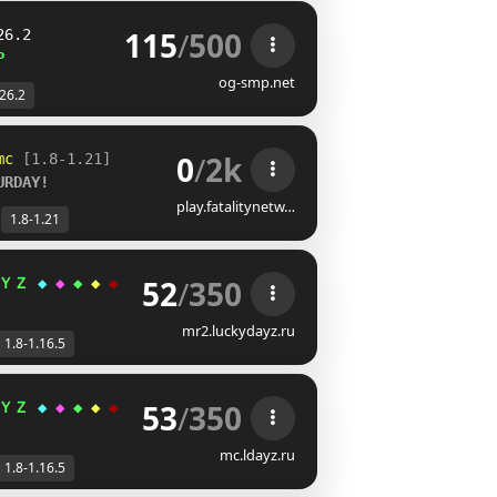
115
/
500
26.2
P
og-smp.net
-26.2
0
/
2k
mc
[1.8-1.21]
URDAY!
play.fatalitynetw…
1.8-1.21
52
/
350
ＹＺ 
◆ 
◆ 
◆ 
◆ 
◆ 
᝕
|
ОРУЖИЯ
|
КЛАНЫ
|
ЗОМБИ
| 
1.8 
- 
1.16.5
 |
ВЕРТО
mr2.luckydayz.ru
1.8-1.16.5
53
/
350
ＹＺ 
◆ 
◆ 
◆ 
◆ 
◆ 
᝕
|
ОРУЖИЯ
|
КЛАНЫ
|
ЗОМБИ
| 
1.8 
- 
1.16.5
 |
ВЕРТО
mc.ldayz.ru
1.8-1.16.5