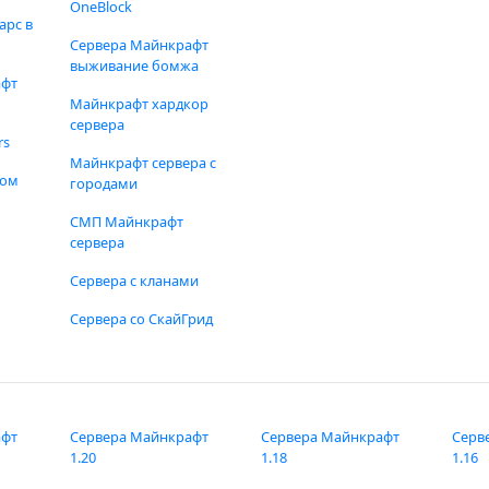
OneBlock
арс в
Сервера Майнкрафт
выживание бомжа
афт
Майнкрафт хардкор
сервера
rs
Майнкрафт сервера с
фом
городами
СМП Майнкрафт
сервера
Сервера с кланами
Сервера со СкайГрид
афт
Сервера Майнкрафт
Сервера Майнкрафт
Серв
1.20
1.18
1.16