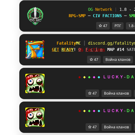
OG
-
Network 
| 
1.8 - 
RPG-SMP 
─ 
CIV FACTIONS 
─ 
SM
47
РПГ
1.8
Fatality
MC 
┃ 
discord.gg/fatality
G
E
T
R
E
A
D
Y
! 
O
G
F
a
c
t
i
o
n
s
MAP #14 
SAT
47
Война кланов
◆ 
◆ 
◆ 
◆ 
◆ 
ＬＵＣＫＹ
-
ＤＡ
47
Война кланов
◆ 
◆ 
◆ 
◆ 
◆ 
ＬＵＣＫＹ
-
ＤＡ
47
Война кланов