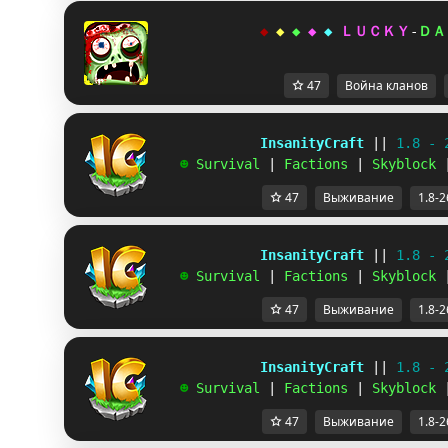
◆ 
◆ 
◆ 
◆ 
◆ 
ＬＵＣＫＹ
-
ＤＡ
47
Война кланов
             InsanityCraft 
|| 
1.8 - 
   ☻ 
Survival 
| 
Factions 
| 
Skyblock 
47
Выживание
1.8-2
             InsanityCraft 
|| 
1.8 - 
   ☻ 
Survival 
| 
Factions 
| 
Skyblock 
47
Выживание
1.8-2
             InsanityCraft 
|| 
1.8 - 
   ☻ 
Survival 
| 
Factions 
| 
Skyblock 
47
Выживание
1.8-2