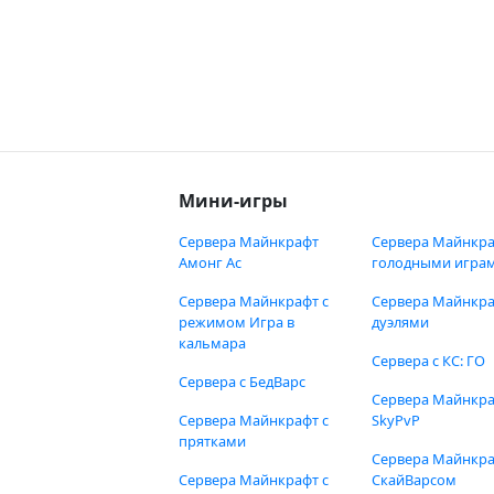
Мини-игры
Сервера Майнкрафт
Сервера Майнкра
Амонг Ас
голодными игра
Сервера Майнкрафт с
Сервера Майнкра
режимом Игра в
дуэлями
кальмара
Сервера с КС: ГО
Сервера с БедВарс
Сервера Майнкр
Сервера Майнкрафт с
SkyPvP
прятками
Сервера Майнкра
Сервера Майнкрафт с
СкайВарсом