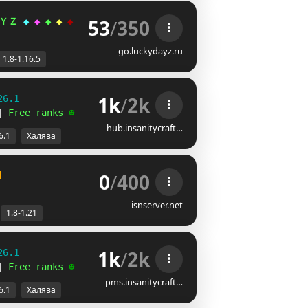
53
/
350
ＹＺ 
◆ 
◆ 
◆ 
◆ 
◆ 
᝕
|
ОРУЖИЯ
|
КЛАНЫ
|
ЗОМБИ
| 
1.8 
- 
1.16.5
 |
ВЕРТО
go.luckydayz.ru
1.8-1.16.5
1k
/
2k
26.1
| 
Free ranks 
☻
hub.insanitycraft…
6.1
Халява
0
/
400
]
isnserver.net
1.8-1.21
1k
/
2k
26.1
| 
Free ranks 
☻
pms.insanitycraft…
6.1
Халява