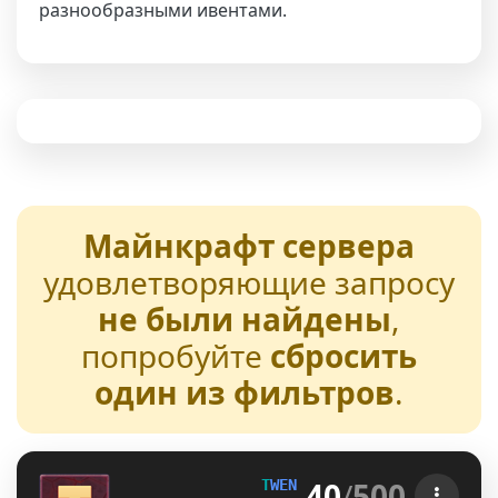
разнообразными ивентами.
Майнкрафт сервера
удовлетворяющие запросу
не были найдены
,
попробуйте
сбросить
один из фильтров
.
40
/
500
T
W
E
N
T
U
R
E
[1.21-26.2] 