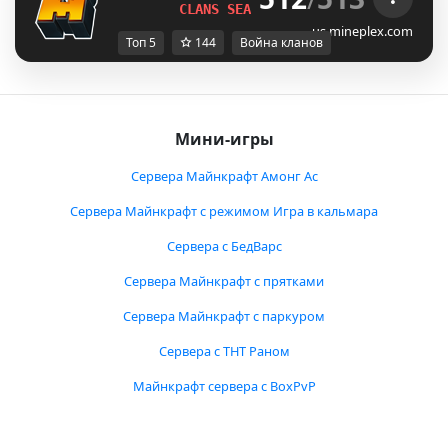
CLANS SEASON 1 
LIVE NOW!
us.mineplex.com
Топ 5
144
Война кланов
Мини-игры
Сервера Майнкрафт Амонг Ас
Сервера Майнкрафт с режимом Игра в кальмара
Сервера с БедВарс
Сервера Майнкрафт с прятками
Сервера Майнкрафт с паркуром
Сервера с ТНТ Раном
Майнкрафт сервера с BoxPvP