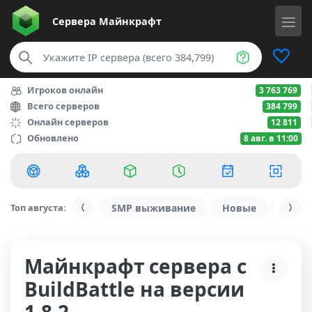
Сервера
Майнкрафт
Игроков онлайн
3 763 769
Всего серверов
384 799
Онлайн серверов
12 811
Обновлено
8 авг. в 11:00
Топ августа:
SMP выживание
Новые
С ду
Майнкрафт сервера с
BuildBattle на версии