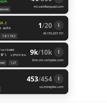
н
д
о
й
.
mc.vanillasquad.com
вание
1
/
20
18.2
p auto
45.155.207.151
1.8-1.18.2
9k
/
10k
ғᴀᴄᴛɪᴏɴs
N
F
i
ʟɪғᴇsᴛᴇᴀʟ
bmc.mc-complex.com
ние
1.21
453
/
454
us.mineplex.com