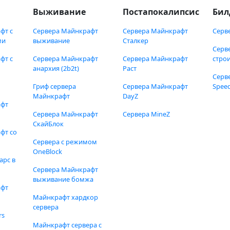
Выживание
Постапокалипсис
Бил
фт с
Сервера Майнкрафт
Сервера Майнкрафт
Серв
ми
выживание
Сталкер
Серв
фт с
Сервера Майнкрафт
Сервера Майнкрафт
стро
анархия (2b2t)
Раст
Серв
Гриф сервера
Сервера Майнкрафт
Speed
Майнкрафт
DayZ
афт
Сервера Майнкрафт
Сервера MineZ
СкайБлок
фт со
Сервера с режимом
OneBlock
арс в
Сервера Майнкрафт
выживание бомжа
афт
Майнкрафт хардкор
сервера
rs
Майнкрафт сервера с