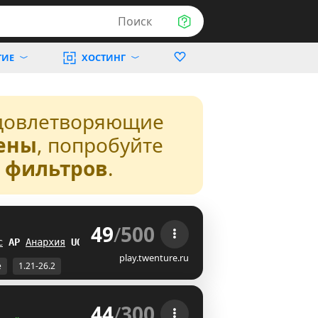
Поиск
ТИЕ
ХОСТИНГ
довлетворяющие
ены
, попробуйте
з фильтров
.
49
/
500
 
с
H
^
Анархия
[I
play.twenture.ru
е
1.21-26.2
44
/
300