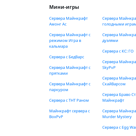
Мини-игры
Сервера Майнкрафт
Сервера Майнкра
Амонг Ас
голодными игра
Сервера Майнкрафт с
Сервера Майнкра
режимом Игра в
дуэлями
кальмара
Сервера с КС: ГО
Сервера с БедВарс
Сервера Майнкр
Сервера Майнкрафт с
SkyPvP
прятками
Сервера Майнкра
Сервера Майнкрафт с
СкайВарсом
паркуром
Сервера Браво Ст
Сервера с ТНТ Раном
Майнкрафт
Майнкрафт сервера с
Сервера Майнкр
BoxPvP
Murder Mystery
Сервера с Egg Wa