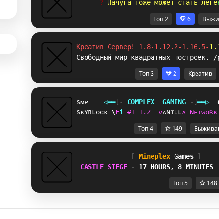
? 
Л
а
ч
у
г
а
т
о
ж
е
м
о
ж
е
т
с
т
а
т
ь
л
е
г
е
Топ 2
6
Выжи
Креатив Сервер! 1.8-1.12.2-1.16.5-
1.
Свободный мир квадратных построек. /
Топ 3
2
Креатив
sᴍᴘ
◁
═
═
[‐
C
O
M
P
L
E
X
G
A
M
I
N
G
‐]
═
═
▷
sᴋʏʙʟᴏᴄᴋ
^
G
i
#
1
1
.
2
1
ᴠ
ᴀ
ɴ
ɪ
ʟ
ʟ
ᴀ
ɴ
ᴇ
ᴛ
ᴡ
ᴏ
ʀ
ᴋ
Топ 4
149
Выжива
[
Mineplex
Games
]
CASTLE SIEGE 
- 
17 HOURS, 8 MINUTES
Топ 5
148