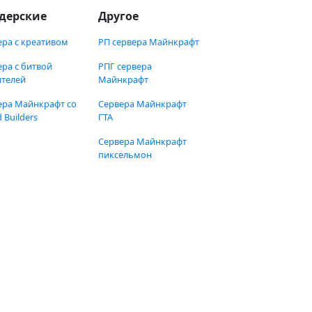
дерские
Другое
ера с креативом
РП сервера Майнкрафт
ера с битвой
РПГ сервера
ителей
Майнкрафт
ера Майнкрафт со
Сервера Майнкрафт
 Builders
ГТА
Сервера Майнкрафт
пиксельмон