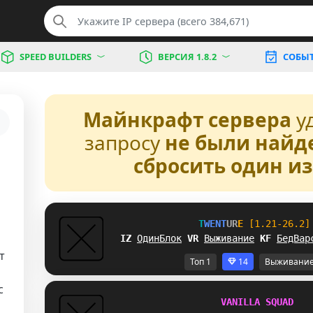
SPEED BUILDERS
ВЕРСИЯ 1.8.2
СОБЫ
Майнкрафт сервера
у
запросу
не были найд
сбросить один и
T
W
E
N
T
U
R
E
[1.21-26.2]
R_
ОдинБлок
]
S
Выживание
C
C
БедВар
т
Топ 1
14
Выживани
с
V
A
N
I
L
L
A
S
Q
U
A
D