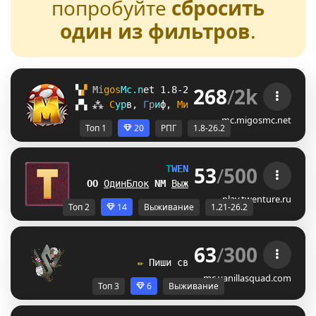
попробуйте
сбросить
один из фильтров
.
268
/
2k
▚
▞ 
M
i
g
o
s
M
c
.
n
e
t 
1.8-26.2 
? 
Награды /free
▞
▚
⁂
С
у
р
в
, 
Г
р
и
ф
, 
М
и
н
и
-
И
г
р
ы
, 
R
o
l
e
P
l
a
y
, 
А
н
а
mc.migosmc.net
Топ 1
20
РПГ
1.8-26.2
53
/
500
T
W
E
N
T
U
R
E
[1.21-26.2] 
CS
ОдинБлок
Z
Y
Выживание
E
Y
БедВарс
Y
O
А
play.twenture.ru
Топ 2
14
Выживание
1.21-26.2
63
/
300
V
A
N
I
L
L
A
S
Q
U
A
D
✏ 
П
и
ш
и
с
в
о
ю
и
с
т
о
р
и
ю
б
л
о
к
а
м
и
.
mc.vanillasquad.com
Топ 3
6
Выживание