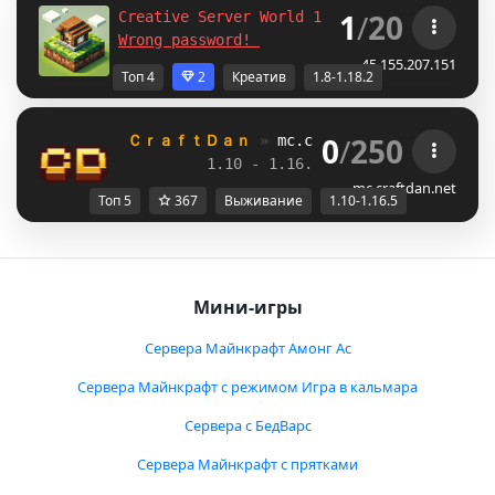
1
/
20
Creative Server World 1.8-1.12.2-1.16.5-
1.
Wrong password! 
45.155.207.151
Топ 4
2
Креатив
1.8-1.18.2
0
/
250
ＣｒａｆｔＤａｎ 
» 
mc.craftdan.net
//  
Выж
1.10 - 1.16.5         
//     
RPG
mc.craftdan.net
Топ 5
367
Выживание
1.10-1.16.5
Мини-игры
Сервера Майнкрафт Амонг Ас
Сервера Майнкрафт с режимом Игра в кальмара
Сервера с БедВарс
Сервера Майнкрафт с прятками