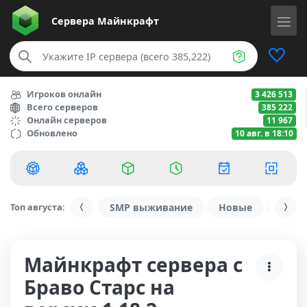
Сервера
Майнкрафт
Игроков онлайн
3 426 513
Всего серверов
385 222
Онлайн серверов
11 967
Обновлено
10 авг. в 18:10
Топ августа:
SMP выживание
Новые
С ду
Майнкрафт сервера с
Браво Старс на