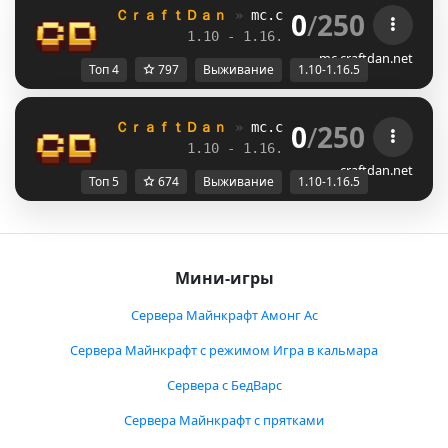
0
/
250
ＣｒａｆｔＤａｎ 
» 
mc.craftdan.net
//  
Выж
1.10 - 1.16.5         
//     
RPG
mc.craftdan.net
Топ 4
797
Выживание
1.10-1.16.5
0
/
250
ＣｒａｆｔＤａｎ 
» 
mc.craftdan.net
//  
Выж
1.10 - 1.16.5         
//     
RPG
craftdan.net
Топ 5
674
Выживание
1.10-1.16.5
Мини-игры
Сервера Майнкрафт Амонг Ас
Сервера Майнкрафт с режимом Игра в кальмара
Сервера с БедВарс
Сервера Майнкрафт с прятками