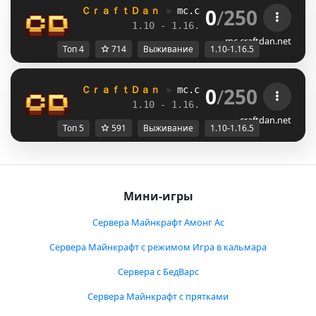
0
/
250
ＣｒａｆｔＤａｎ 
» 
mc.craftdan.net
//  
Выж
1.10 - 1.16.5         
//     
RPG
mc.craftdan.net
Топ 4
714
Выживание
1.10-1.16.5
0
/
250
ＣｒａｆｔＤａｎ 
» 
mc.craftdan.net
//  
Выж
1.10 - 1.16.5         
//     
RPG
craftdan.net
Топ 5
591
Выживание
1.10-1.16.5
Мини-игры
Сервера Майнкрафт Амонг Ас
Сервера Майнкрафт с режимом Игра в кальмара
Сервера с БедВарс
Сервера Майнкрафт с прятками