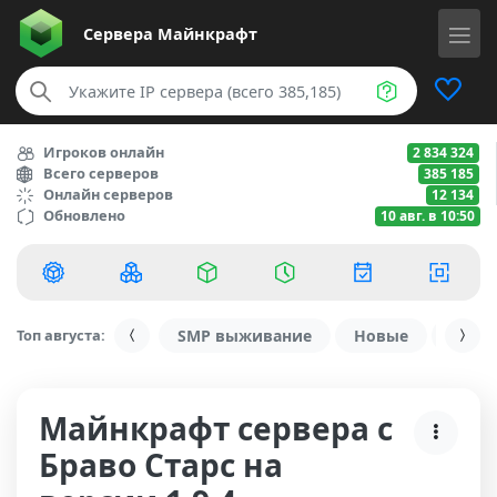
Сервера
Майнкрафт
Игроков онлайн
2 834 324
Всего серверов
385 185
Онлайн серверов
12 134
Обновлено
10 авг. в 10:50
Топ августа:
SMP выживание
Новые
С ду
Майнкрафт сервера с
Браво Старс на