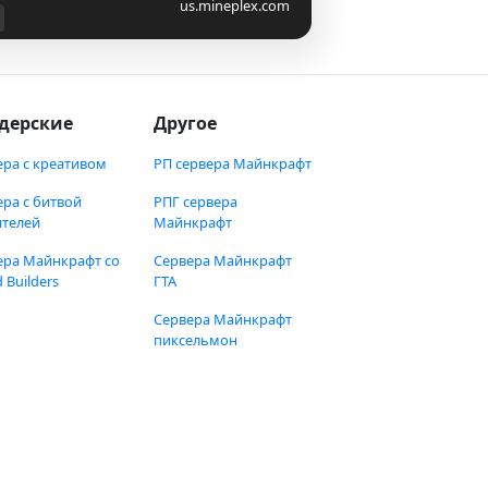
us.mineplex.com
дерские
Другое
ера с креативом
РП сервера Майнкрафт
ера с битвой
РПГ сервера
ителей
Майнкрафт
ера Майнкрафт со
Сервера Майнкрафт
 Builders
ГТА
Сервера Майнкрафт
пиксельмон