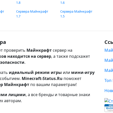
1.8
1.6
афт
Сервера Майнкрафт
Сервера Майнкрафт
1.7
1.5
ра
Сс
т проверить
Майнкрафт
сервер на
Май
ков находится на сервер
, а также подскажет
Май
езопасности
.
Май
рать
идеальный режим игры
или
мини-игру
 событием.
Minecraft-Status.Ru
поможет
Топ
ер Майнкрафт
по вашим параметрам!
Нов
ными лицами
, а все бренды и товарные знаки
их авторам.