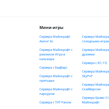
Мини-игры
Сервера Майнкрафт
Сервера Майнкра
Амонг Ас
голодными игра
Сервера Майнкрафт с
Сервера Майнкра
режимом Игра в
дуэлями
кальмара
Сервера с КС: ГО
Сервера с БедВарс
Сервера Майнкр
Сервера Майнкрафт с
SkyPvP
прятками
Сервера Майнкра
Сервера Майнкрафт с
СкайВарсом
паркуром
Сервера Браво Ст
Сервера с ТНТ Раном
Майнкрафт