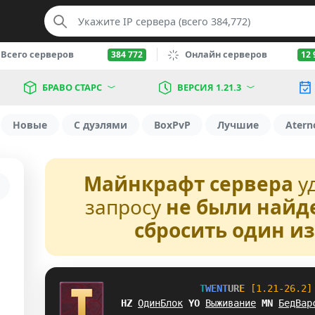
Всего серверов
Онлайн серверов
384 772
12 
БРАВО СТАРС
ВЕРСИЯ 1.21.3
Новые
С дуэлями
BoxPvP
Лучшие
Atern
Майнкрафт сервера
у
запросу
не были найд
сбросить один и
T
W
E
N
T
U
R
E
[1.21-26.2]
EG
ОдинБлок
X
U
Выживание
P
S
БедВар