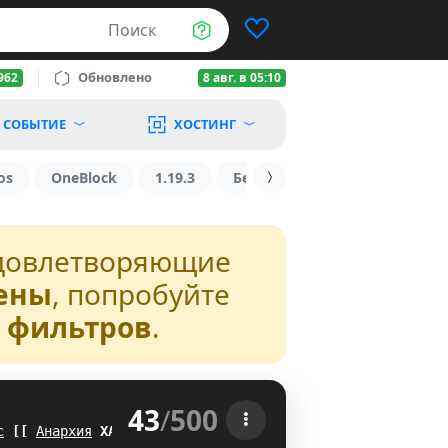
Поиск
Обновлено
962
8 авг. в 05:10
СОБЫТИЕ
ХОСТИНГ
os
OneBlock
1.19.3
БедВарс
1.16
1.8.2
довлетворяющие
ены
, попробуйте
з фильтров
.
43
/
500
 
с
R
L
Анархия
MZ