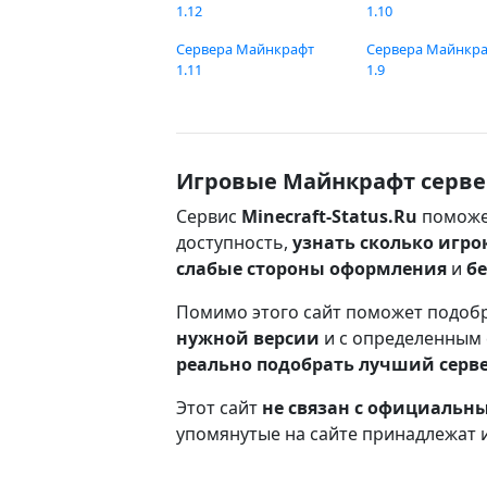
1.12
1.10
Сервера Майнкрафт
Сервера Майнкр
1.11
1.9
Игровые Майнкрафт серве
Сервис
Minecraft-Status.Ru
поможе
доступность,
узнать сколько игро
слабые стороны оформления
и
б
Помимо этого сайт поможет подоб
нужной версии
и с определенным
реально подобрать лучший серв
Этот сайт
не связан с официаль
упомянутые на сайте принадлежат 