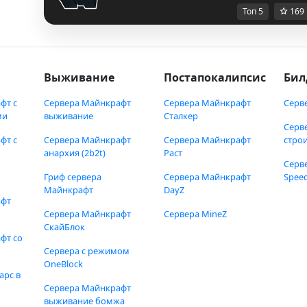
Топ 5
169
Выживание
Постапокалипсис
Бил
фт с
Сервера Майнкрафт
Сервера Майнкрафт
Серв
ми
выживание
Сталкер
Серв
фт с
Сервера Майнкрафт
Сервера Майнкрафт
стро
анархия (2b2t)
Раст
Серв
Гриф сервера
Сервера Майнкрафт
Speed
Майнкрафт
DayZ
афт
Сервера Майнкрафт
Сервера MineZ
СкайБлок
фт со
Сервера с режимом
OneBlock
арс в
Сервера Майнкрафт
выживание бомжа