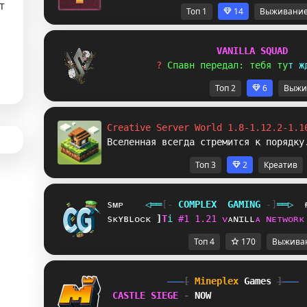
т
Топ 1
14
Выживани
V
A
N
I
L
L
A
S
Q
U
A
D
? 
С
п
а
в
н
п
е
р
е
д
а
л
:
т
е
б
я
т
у
т
ж
Топ 2
6
Выжи
Creative Server World 1.8-1.12.2-1.1
Вселенная всегда стремится к порядку
Топ 3
2
Креатив
sᴍᴘ
◁
═
═
[‐
C
O
M
P
L
E
X
G
A
M
I
N
G
‐]
═
═
▷
sᴋʏʙʟᴏᴄᴋ
X
X
i
#
1
1
.
2
1
ᴠ
ᴀ
ɴ
ɪ
ʟ
ʟ
ᴀ
ɴ
ᴇ
ᴛ
ᴡ
ᴏ
ʀ
ᴋ
Топ 4
170
Выжива
[
Mineplex
Games
]
CASTLE SIEGE 
- 
NOW