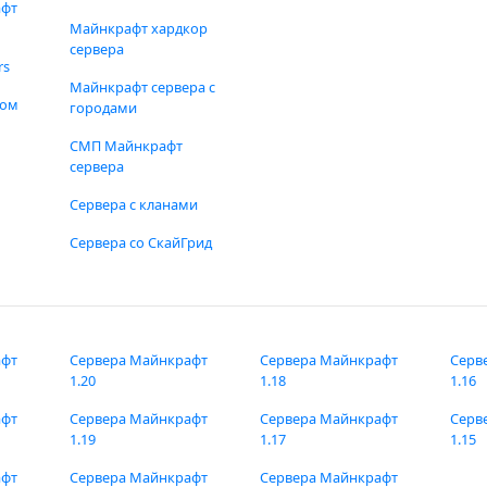
афт
Майнкрафт хардкор
сервера
rs
Майнкрафт сервера с
фом
городами
СМП Майнкрафт
сервера
Сервера с кланами
Сервера со СкайГрид
афт
Сервера Майнкрафт
Сервера Майнкрафт
Серв
1.20
1.18
1.16
афт
Сервера Майнкрафт
Сервера Майнкрафт
Серв
1.19
1.17
1.15
афт
Сервера Майнкрафт
Сервера Майнкрафт