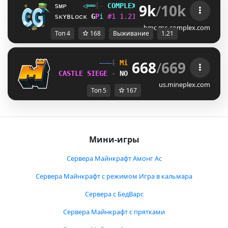
9k
/
10k
sᴍᴘ
◁
═
═
[‐
C
O
M
P
L
E
X
G
A
M
I
N
G
‐]
═
═
▷
ғᴀᴄᴛɪᴏ
sᴋʏʙʟᴏᴄᴋ
U
R
i
#
1
1
.
2
1
ᴠ
ᴀ
ɴ
ɪ
ʟ
ʟ
ᴀ
ɴ
ᴇ
ᴛ
ᴡ
ᴏ
ʀ
ᴋ
J
L
i
bmc.mc-complex.com
Топ 4
168
Выживание
1.21
668
/
669
[
Mineplex
Games
]
CASTLE SIEGE 
- 
NOW
us.mineplex.com
Топ 5
167
Мини-игры
Сервера Майнкрафт Амонг Ас
Сервера Майнкрафт с режимом Игра в кальмара
Сервера с БедВарс
Сервера Майнкрафт с прятками