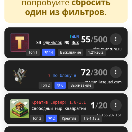
попробуйте
сбросить
один из фильтров
.
55
/
500
T
W
E
N
T
U
R
E
[1.21-26.2] 
@V
ОдинБлок
Z
F
Выживание
]
I
БедВарс
E
L
А
play.twenture.ru
Топ 1
14
Выживание
1.21-26.2
72
/
300
V
A
N
I
L
L
A
S
Q
U
A
D
? 
П
о
б
л
о
к
у
в
д
е
н
ь
—
и
у
ж
е
л
е
г
е
н
д
а
.
mc.vanillasquad.com
Топ 2
6
Выживание
1
/
20
Креатив Сервер! 1.8-1.12.2-1.16.5-
1.18.2
Свободный мир квадратных построек. /p auto
45.155.207.151
Топ 3
2
Креатив
1.8-1.18.2