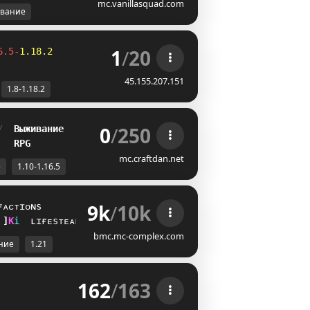
mc.vanillasquad.com
вание
1
/
20
6.5-
1.18.2
45.155.207.151
1.8-1.18.2
0
/
250
/  
Выживание
   
RPG
mc.craftdan.net
е
1.10-1.16.5
9k
/
10k
ғᴀᴄᴛɪᴏɴs
D
K
i
ʟɪғᴇsᴛᴇᴀʟ
bmc.mc-complex.com
ние
1.21
162
/
163