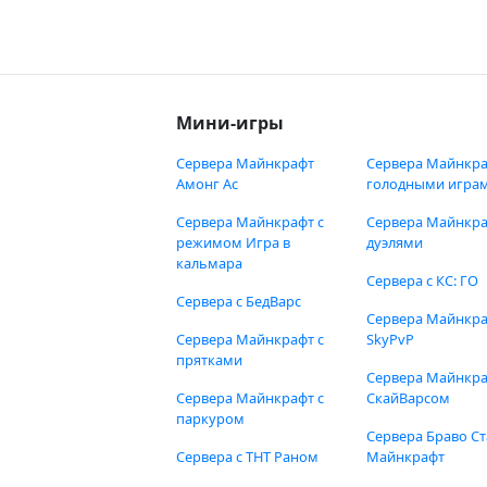
Мини-игры
Сервера Майнкрафт
Сервера Майнкра
Амонг Ас
голодными игра
Сервера Майнкрафт с
Сервера Майнкра
режимом Игра в
дуэлями
кальмара
Сервера с КС: ГО
Сервера с БедВарс
Сервера Майнкр
Сервера Майнкрафт с
SkyPvP
прятками
Сервера Майнкра
Сервера Майнкрафт с
СкайВарсом
паркуром
Сервера Браво Ст
Сервера с ТНТ Раном
Майнкрафт