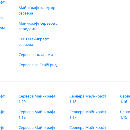
афт
Майнкрафт хардкор
сервера
rs
Майнкрафт сервера с
фом
городами
СМП Майнкрафт
сервера
Сервера с кланами
Сервера со СкайГрид
афт
Сервера Майнкрафт
Сервера Майнкрафт
Серв
1.20
1.18
1.16
афт
Сервера Майнкрафт
Сервера Майнкрафт
Серв
1.19
1.17
1.15
афт
Сервера Майнкрафт
Сервера Майнкрафт