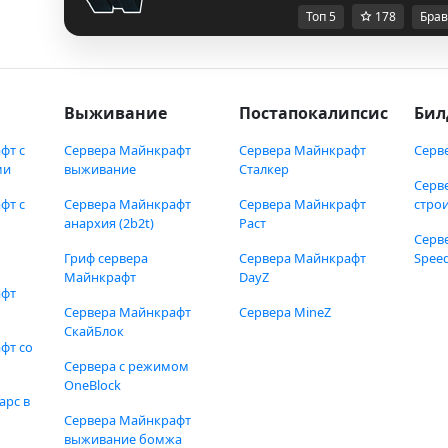
Топ 5
178
Брав
Выживание
Постапокалипсис
Бил
фт с
Сервера Майнкрафт
Сервера Майнкрафт
Серв
ми
выживание
Сталкер
Серв
фт с
Сервера Майнкрафт
Сервера Майнкрафт
стро
анархия (2b2t)
Раст
Серв
Гриф сервера
Сервера Майнкрафт
Speed
Майнкрафт
DayZ
афт
Сервера Майнкрафт
Сервера MineZ
СкайБлок
фт со
Сервера с режимом
OneBlock
арс в
Сервера Майнкрафт
выживание бомжа