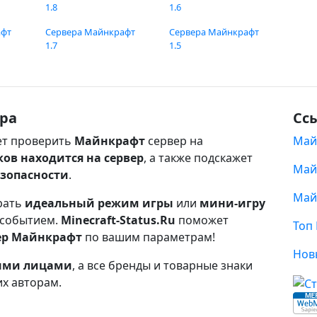
1.8
1.6
афт
Сервера Майнкрафт
Сервера Майнкрафт
1.7
1.5
ра
Сс
т проверить
Майнкрафт
сервер на
Май
ков находится на сервер
, а также подскажет
Май
езопасности
.
Май
рать
идеальный режим игры
или
мини-игру
 событием.
Minecraft-Status.Ru
поможет
Топ
ер Майнкрафт
по вашим параметрам!
Нов
ными лицами
, а все бренды и товарные знаки
их авторам.