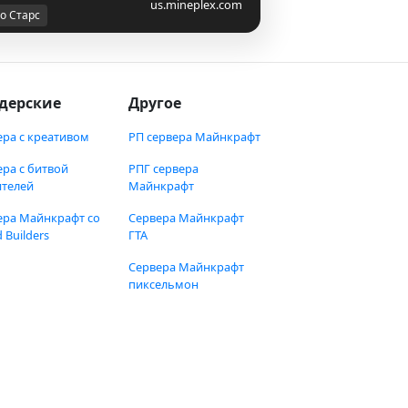
us.mineplex.com
о Старс
дерские
Другое
ера с креативом
РП сервера Майнкрафт
ера с битвой
РПГ сервера
ителей
Майнкрафт
ера Майнкрафт со
Сервера Майнкрафт
 Builders
ГТА
Сервера Майнкрафт
пиксельмон