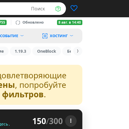
Поиск
Обновлено
755
8 авг. в 14:40
СОБЫТИЕ
ХОСТИНГ
ие
1.19.3
OneBlock
БедВарс
1.16
1.8.2
довлетворяющие
ены
, попробуйте
з фильтров
.
150
/
300
д
е
с
ь
.