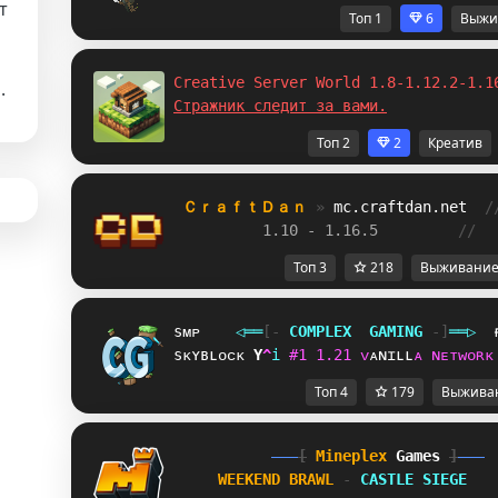
т
Топ 1
6
Выжи
Creative Server World 1.8-1.12.2-1.1
.
Cтражник следит за вами.
Топ 2
2
Креатив
ＣｒａｆｔＤａｎ 
» 
mc.craftdan.net
/
1.10 - 1.16.5         
//  
Топ 3
218
Выживани
sᴍᴘ
◁
═
═
[‐
C
O
M
P
L
E
X
G
A
M
I
N
G
‐]
═
═
▷
sᴋʏʙʟᴏᴄᴋ
H
_
i
#
1
1
.
2
1
ᴠ
ᴀ
ɴ
ɪ
ʟ
ʟ
ᴀ
ɴ
ᴇ
ᴛ
ᴡ
ᴏ
ʀ
ᴋ
Топ 4
179
Выжива
[
Mineplex
Games
]
WEEKEND BRAWL 
- 
CASTLE SIEGE