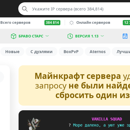
Всего серверов
Онлайн серверов
384 814
12 
БРАВО СТАРС
ВЕРСИЯ 1.13
Новые
С дуэлями
BoxPvP
Aternos
Лучш
Майнкрафт сервера
у
запросу
не были найд
сбросить один и
V
A
N
I
L
L
A
S
Q
U
A
D
? 
М
о
р
е
д
а
л
е
к
о
,
а
у
ю
т
у
ж
е
з