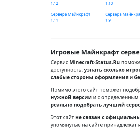
1.12
1.10
Сервера Майнкрафт
Сервера Майнкр
1.11
1.9
Игровые Майнкрафт серве
Сервис
Minecraft-Status.Ru
поможе
доступность,
узнать сколько игро
слабые стороны оформления
и
б
Помимо этого сайт поможет подоб
нужной версии
и с определенным
реально подобрать лучший серв
Этот сайт
не связан с официаль
упомянутые на сайте принадлежат 