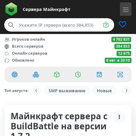
Сервера
Майнкрафт
Игроков онлайн
4 702 837
Всего серверов
384 853
Онлайн серверов
12 675
Обновлено
8 авг. в 20:10
Топ августа:
SMP выживание
Новые
С ду
Майнкрафт сервера с
BuildBattle на версии