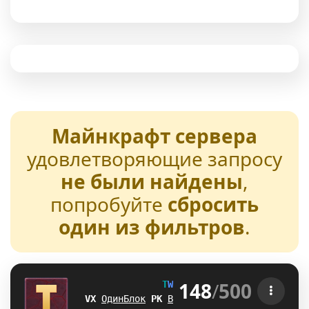
Майнкрафт сервера
удовлетворяющие запросу
не были найдены
,
попробуйте
сбросить
один из фильтров
.
148
/
500
T
W
E
N
T
U
R
E
[1.21-26.2] 
@Z
ОдинБлок
Q
H
Выживание
[
N
БедВарс
G
Y
А