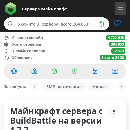
Сервера
Майнкрафт
Игроков онлайн
4 722 648
Всего серверов
384 853
Онлайн серверов
12 670
Обновлено
8 авг. в 20:30
Топ августа:
SMP выживание
Новые
С ду
Майнкрафт сервера с
BuildBattle на версии