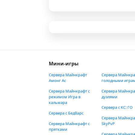
Мини-игры
Сервера Майнкрафт
Сервера Майнкра
Амонг Ас
голодными игра
Сервера Майнкрафт с
Сервера Майнкра
режимом Игра в
дуэлями
кальмара
Сервера с КС: ГО
Сервера с БедВарс
Сервера Майнкр
Сервера Майнкрафт с
SkyPvP
прятками
Сервера Майнкра