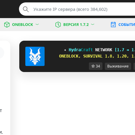
ONEBLOCK
ВЕРСИЯ 1.7.2
СОБЫТИ
✦ 
Hydra
Craft 
NETWORK 
[1.7 ↠ 1
ONEBLOCK, SURVIVAL 1.8, 1.20, 1
34
Выживание
т
и.