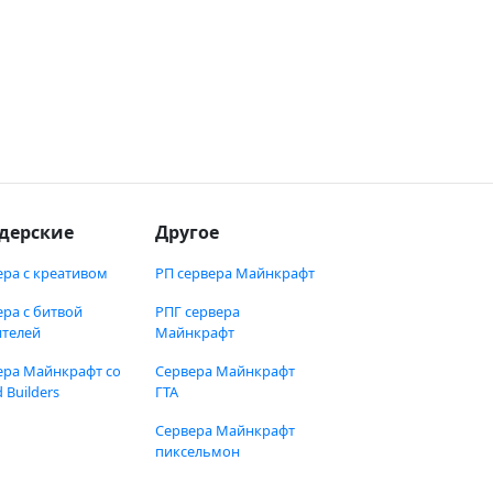
дерские
Другое
ера с креативом
РП сервера Майнкрафт
ера с битвой
РПГ сервера
ителей
Майнкрафт
ера Майнкрафт со
Сервера Майнкрафт
 Builders
ГТА
Сервера Майнкрафт
пиксельмон