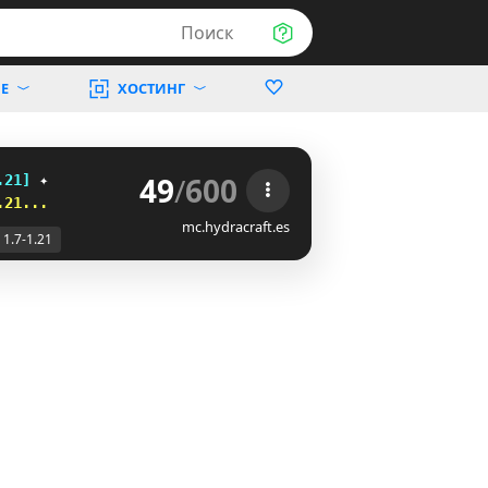
Поиск
Е
ХОСТИНГ
49
/
600
.21] 
✦
.21...
mc.hydracraft.es
1.7-1.21