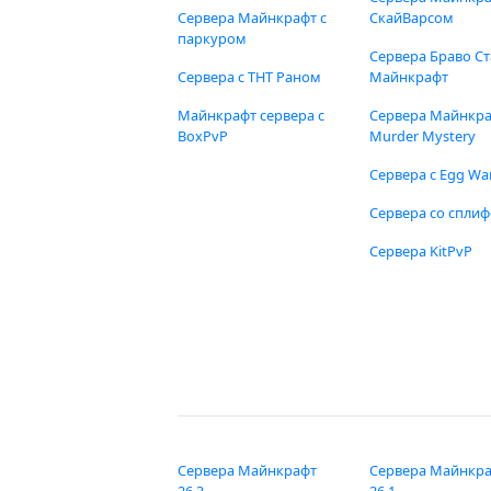
Сервера Майнкрафт с
СкайВарсом
паркуром
Сервера Браво Ст
Сервера с ТНТ Раном
Майнкрафт
Майнкрафт сервера с
Сервера Майнкр
BoxPvP
Murder Mystery
Сервера с Egg Wa
Сервера со спли
Сервера KitPvP
Сервера Майнкрафт
Сервера Майнкр