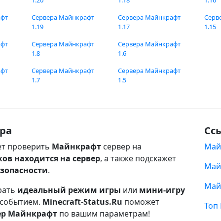
1.20
1.18
1.16
афт
Сервера Майнкрафт
Сервера Майнкрафт
Серв
1.19
1.17
1.15
афт
Сервера Майнкрафт
Сервера Майнкрафт
1.8
1.6
афт
Сервера Майнкрафт
Сервера Майнкрафт
1.7
1.5
ра
Сс
т проверить
Майнкрафт
сервер на
Май
ков находится на сервер
, а также подскажет
Май
езопасности
.
Май
рать
идеальный режим игры
или
мини-игру
 событием.
Minecraft-Status.Ru
поможет
Топ
ер Майнкрафт
по вашим параметрам!