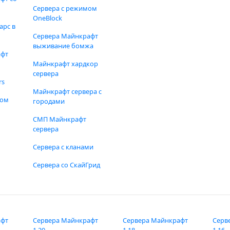
Сервера с режимом
OneBlock
арс в
Сервера Майнкрафт
выживание бомжа
афт
Майнкрафт хардкор
сервера
rs
Майнкрафт сервера с
фом
городами
СМП Майнкрафт
сервера
Сервера с кланами
Сервера со СкайГрид
афт
Сервера Майнкрафт
Сервера Майнкрафт
Серв