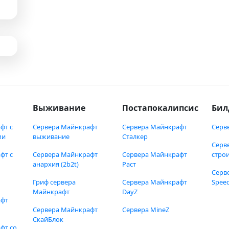
Выживание
Постапокалипсис
Бил
фт с
Сервера Майнкрафт
Сервера Майнкрафт
Серв
ми
выживание
Сталкер
Серв
фт с
Сервера Майнкрафт
Сервера Майнкрафт
стро
анархия (2b2t)
Раст
Серв
Гриф сервера
Сервера Майнкрафт
Speed
Майнкрафт
DayZ
афт
Сервера Майнкрафт
Сервера MineZ
СкайБлок
фт со