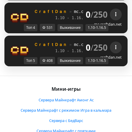
0
/
250
ＣｒａｆｔＤａｎ 
» 
mc.craftdan.net
//  
Выж
1.10 - 1.16.5         
//     
RPG
mc.craftdan.net
Топ 4
531
Выживание
1.10-1.16.5
0
/
250
ＣｒａｆｔＤａｎ 
» 
mc.craftdan.net
//  
Выж
1.10 - 1.16.5         
//     
RPG
craftdan.net
Топ 5
408
Выживание
1.10-1.16.5
Мини-игры
Сервера Майнкрафт Амонг Ас
Сервера Майнкрафт с режимом Игра в кальмара
Сервера с БедВарс
Сервера Майнкрафт с прятками