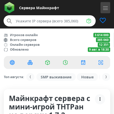
Сервера
Майнкрафт
Игроков онлайн
3 614 000
Всего серверов
385 060
Онлайн серверов
12 351
Обновлено
9 авг. в 18:30
Топ августа:
SMP выживание
Новые
С ду
Майнкрафт сервера с
мини-игрой ТНТРан