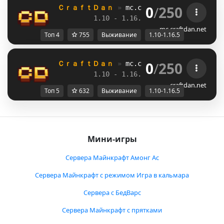
0
/
250
ＣｒａｆｔＤａｎ 
» 
mc.craftdan.net
//  
Выж
1.10 - 1.16.5         
//     
RPG
mc.craftdan.net
Топ 4
755
Выживание
1.10-1.16.5
0
/
250
ＣｒａｆｔＤａｎ 
» 
mc.craftdan.net
//  
Выж
1.10 - 1.16.5         
//     
RPG
craftdan.net
Топ 5
632
Выживание
1.10-1.16.5
Мини-игры
Сервера Майнкрафт Амонг Ас
Сервера Майнкрафт с режимом Игра в кальмара
Сервера с БедВарс
Сервера Майнкрафт с прятками