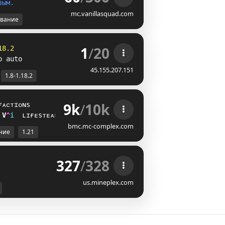
в
ы
м
.
mc.vanillasquad.com
вание
1
/
20
18.2
p auto
45.155.207.151
1.8-1.18.2
9k
/
10k
ғᴀᴄᴛɪᴏɴs
C
C
i
ʟɪғᴇsᴛᴇᴀʟ
bmc.mc-complex.com
ние
1.21
327
/
328
us.mineplex.com