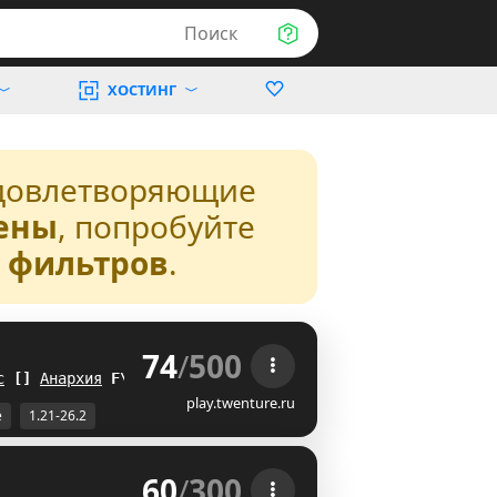
Поиск
ХОСТИНГ
довлетворяющие
ены
, попробуйте
з фильтров
.
74
/
500
 
с
A
@
Анархия
X]
play.twenture.ru
е
1.21-26.2
60
/
300