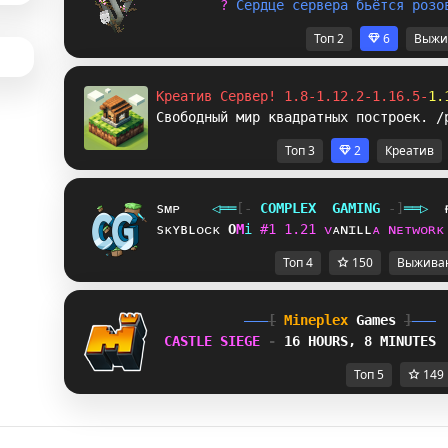
? 
С
е
р
д
ц
е
с
е
р
в
е
р
а
б
ь
ё
т
с
я
р
о
з
о
Топ 2
6
Выжи
Креатив Сервер! 1.8-1.12.2-1.16.5-
1.
Свободный мир квадратных построек. /
Топ 3
2
Креатив
sᴍᴘ
◁
═
═
[‐
C
O
M
P
L
E
X
G
A
M
I
N
G
‐]
═
═
▷
sᴋʏʙʟᴏᴄᴋ
G
F
i
#
1
1
.
2
1
ᴠ
ᴀ
ɴ
ɪ
ʟ
ʟ
ᴀ
ɴ
ᴇ
ᴛ
ᴡ
ᴏ
ʀ
ᴋ
Топ 4
150
Выжива
[
Mineplex
Games
]
CASTLE SIEGE 
- 
16 HOURS, 8 MINUTES
Топ 5
149