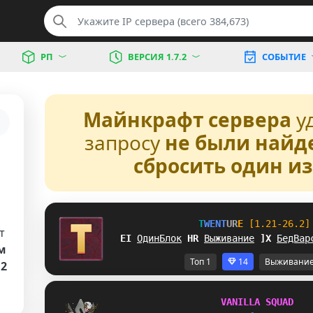
РП
ВЕРСИЯ 1.7.2
СОБЫТИЕ
Майнкрафт сервера
у
запросу
не были найд
сбросить один и
T
W
E
N
T
U
R
E
[1.21-26.2]
т
OS
ОдинБлок
Z
J
Выживание
Z
C
БедВар
м
Топ 1
14
Выживани
.2
V
A
N
I
L
L
A
S
Q
U
A
D