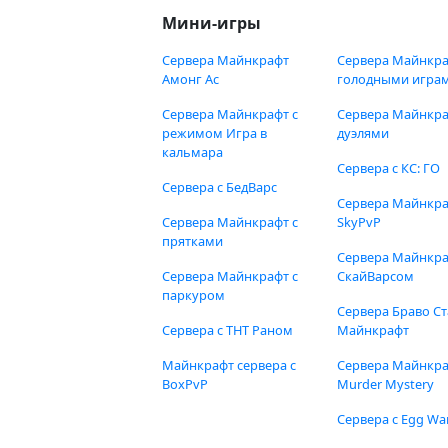
Мини-игры
Сервера Майнкрафт
Сервера Майнкра
Амонг Ас
голодными игра
Сервера Майнкрафт с
Сервера Майнкра
режимом Игра в
дуэлями
кальмара
Сервера с КС: ГО
Сервера с БедВарс
Сервера Майнкр
Сервера Майнкрафт с
SkyPvP
прятками
Сервера Майнкра
Сервера Майнкрафт с
СкайВарсом
паркуром
Сервера Браво Ст
Сервера с ТНТ Раном
Майнкрафт
Майнкрафт сервера с
Сервера Майнкр
BoxPvP
Murder Mystery
Сервера с Egg Wa