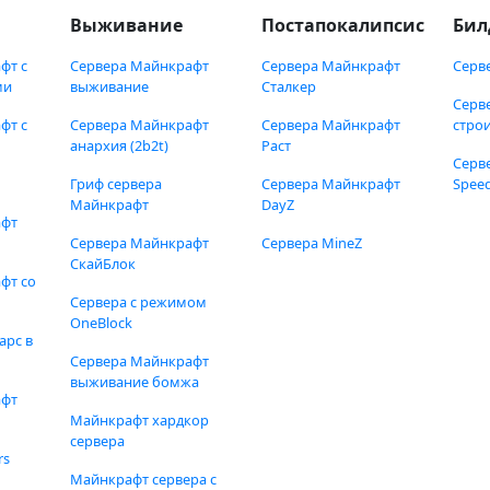
Выживание
Постапокалипсис
Бил
фт с
Сервера Майнкрафт
Сервера Майнкрафт
Серв
ми
выживание
Сталкер
Серв
фт с
Сервера Майнкрафт
Сервера Майнкрафт
стро
анархия (2b2t)
Раст
Серв
Гриф сервера
Сервера Майнкрафт
Speed
Майнкрафт
DayZ
афт
Сервера Майнкрафт
Сервера MineZ
СкайБлок
фт со
Сервера с режимом
OneBlock
арс в
Сервера Майнкрафт
выживание бомжа
афт
Майнкрафт хардкор
сервера
rs
Майнкрафт сервера с