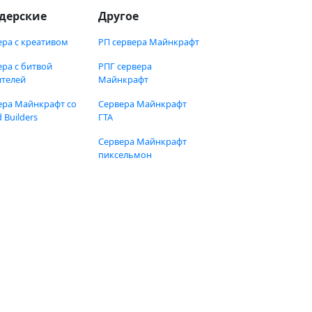
дерские
Другое
ера с креативом
РП сервера Майнкрафт
ера с битвой
РПГ сервера
ителей
Майнкрафт
ера Майнкрафт со
Сервера Майнкрафт
 Builders
ГТА
Сервера Майнкрафт
пиксельмон