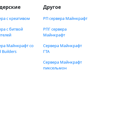
дерские
Другое
ера с креативом
РП сервера Майнкрафт
ера с битвой
РПГ сервера
ителей
Майнкрафт
ера Майнкрафт со
Сервера Майнкрафт
 Builders
ГТА
Сервера Майнкрафт
пиксельмон