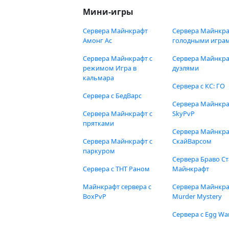
Мини-игры
Сервера Майнкрафт
Сервера Майнкра
Амонг Ас
голодными игра
Сервера Майнкрафт с
Сервера Майнкра
режимом Игра в
дуэлями
кальмара
Сервера с КС: ГО
Сервера с БедВарс
Сервера Майнкр
Сервера Майнкрафт с
SkyPvP
прятками
Сервера Майнкра
Сервера Майнкрафт с
СкайВарсом
паркуром
Сервера Браво Ст
Сервера с ТНТ Раном
Майнкрафт
Майнкрафт сервера с
Сервера Майнкр
BoxPvP
Murder Mystery
Сервера с Egg Wa