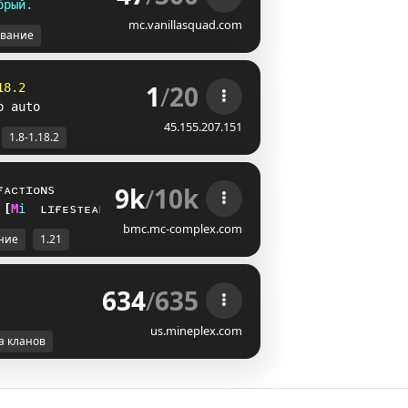
б
р
ы
й
.
mc.vanillasquad.com
вание
1
/
20
18.2
p auto
45.155.207.151
1.8-1.18.2
9k
/
10k
ғᴀᴄᴛɪᴏɴs
\
D
i
ʟɪғᴇsᴛᴇᴀʟ
bmc.mc-complex.com
ние
1.21
634
/
635
us.mineplex.com
а кланов