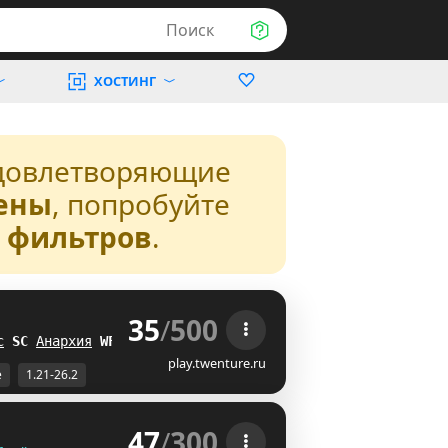
Поиск
ХОСТИНГ
довлетворяющие
ены
, попробуйте
з фильтров
.
35
/
500
 
с
I
I
Анархия
]N
play.twenture.ru
е
1.21-26.2
47
/
300