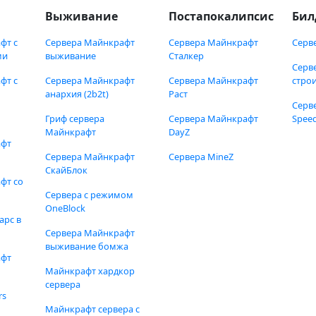
Выживание
Постапокалипсис
Бил
фт с
Сервера Майнкрафт
Сервера Майнкрафт
Серв
ми
выживание
Сталкер
Серв
фт с
Сервера Майнкрафт
Сервера Майнкрафт
стро
анархия (2b2t)
Раст
Серв
Гриф сервера
Сервера Майнкрафт
Speed
Майнкрафт
DayZ
афт
Сервера Майнкрафт
Сервера MineZ
СкайБлок
фт со
Сервера с режимом
OneBlock
арс в
Сервера Майнкрафт
выживание бомжа
афт
Майнкрафт хардкор
сервера
rs
Майнкрафт сервера с