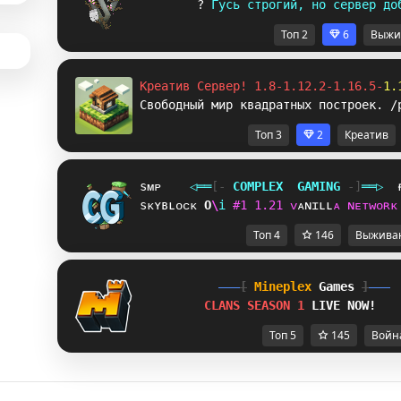
? 
Г
у
с
ь
с
т
р
о
г
и
й
,
н
о
с
е
р
в
е
р
д
о
Топ 2
6
Выжи
Креатив Сервер! 1.8-1.12.2-1.16.5-
1.
Свободный мир квадратных построек. /
Топ 3
2
Креатив
sᴍᴘ
◁
═
═
[‐
C
O
M
P
L
E
X
G
A
M
I
N
G
‐]
═
═
▷
sᴋʏʙʟᴏᴄᴋ
Z
^
i
#
1
1
.
2
1
ᴠ
ᴀ
ɴ
ɪ
ʟ
ʟ
ᴀ
ɴ
ᴇ
ᴛ
ᴡ
ᴏ
ʀ
ᴋ
Топ 4
146
Выжива
[
Mineplex
Games
]
CLANS SEASON 1 
LIVE NOW!
Топ 5
145
Войн