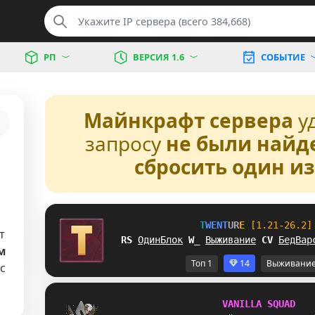
РП
ВЕРСИЯ 1.6
СОБЫТИЕ
Майнкрафт сервера
у
запросу
не были найд
сбросить один и
T
W
E
N
T
U
R
E
[1.21-26.2]
т
HM
ОдинБлок
E
W
Выживание
S
D
БедВар
м
Топ 1
14
Выживани
с
V
A
N
I
L
L
A
S
Q
U
A
D