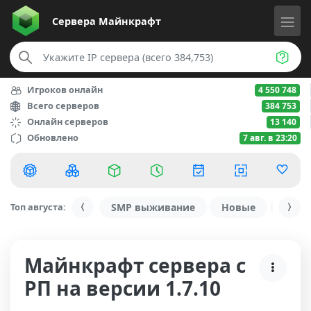
Сервера
Майнкрафт
Игроков онлайн
4 550 748
Всего серверов
384 753
Онлайн серверов
13 140
Обновлено
7 авг. в 23:20
Топ августа:
SMP выживание
Новые
С ду
Майнкрафт сервера с
РП на версии 1.7.10