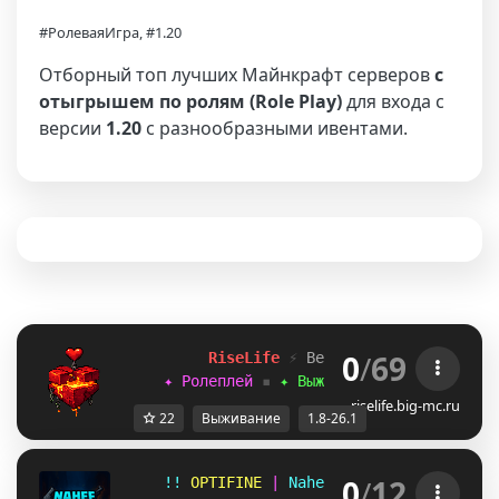
#РолеваяИгра, #1.20
Отборный топ лучших Майнкрафт серверов
с
отыгрышем по ролям (Role Play)
для входа с
версии
1.20
с разнообразными ивентами.
0
/
69
R
i
s
e
L
i
f
e
⚡
Версии: 
1
.
8
-
2
6
.
1
     ✦ Ролеплей
▪
✦ Выживание
▪
✦ Мини-игр
riselife.big-mc.ru
22
Выживание
1.8-26.1
0
/
12
!! 
OPTIFINE 
| 
Nahef District RP 
| 
1.1