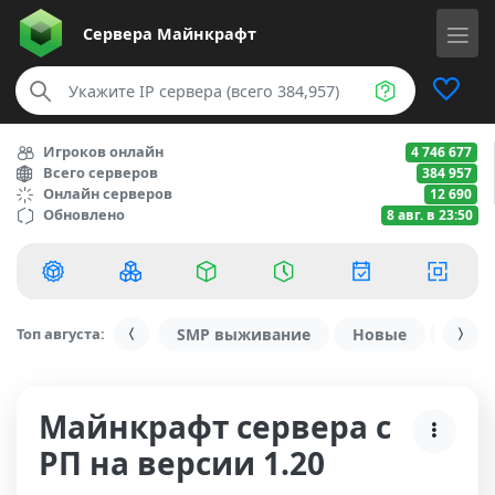
Сервера
Майнкрафт
Игроков онлайн
4 746 677
Всего серверов
384 957
Онлайн серверов
12 690
Обновлено
8 авг. в 23:50
Топ августа:
SMP выживание
Новые
С ду
Майнкрафт сервера с
РП на версии 1.20