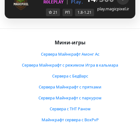
ROLEPLAY 
| 
P
l
a
y
.
M
a
g
i
c
P
i
x
e
l
.
I
r
| 
1.8 - 
play.magicpixel.ir
21
РП
1.8-1.21
Мини-игры
Сервера Майнкрафт Амонг Ас
Сервера Майнкрафт с режимом Игра в кальмара
Сервера с БедВарс
Сервера Майнкрафт с прятками
Сервера Майнкрафт с паркуром
Сервера с ТНТ Раном
Майнкрафт сервера с BoxPvP