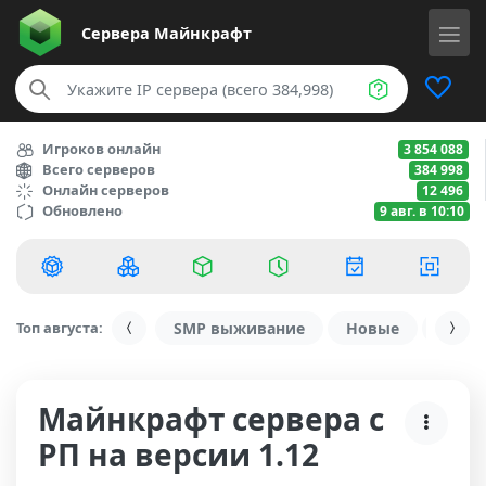
Сервера
Майнкрафт
Игроков онлайн
3 854 088
Всего серверов
384 998
Онлайн серверов
12 496
Обновлено
9 авг. в 10:10
Топ августа:
SMP выживание
Новые
С ду
Майнкрафт сервера с
РП на версии 1.12