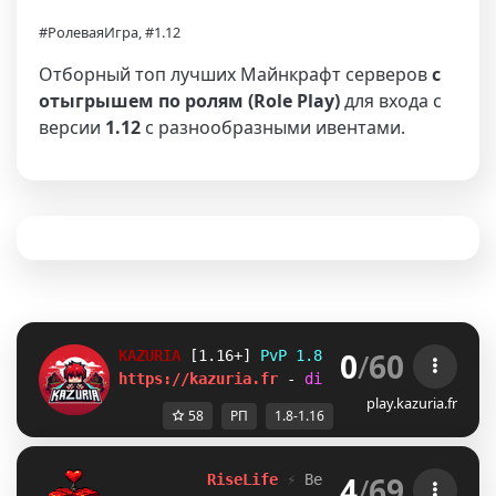
#РолеваяИгра, #1.12
Отборный топ лучших Майнкрафт серверов
с
отыгрышем по ролям (Role Play)
для входа с
версии
1.12
с разнообразными ивентами.
0
/
60
KAZURIA 
[1.16+] 
PvP 1.8 Faction/Semi-RP
https://kazuria.fr 
- 
discord.gg/kazuria
play.kazuria.fr
58
РП
1.8-1.16
4
/
69
R
i
s
e
L
i
f
e
⚡
Версии: 
1
.
8
-
2
6
.
1