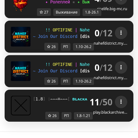
     ✦ Ролеплей
▪
✦ Выживание
▪
✦ Мини-игр
riselife.big-mc.ru
27
Выживание
1.8-26.1
0
/
12
!! 
OPTIFINE 
| 
Nahef District RP 
| 
1.1
~ Join Our Discord 
[discord.gg/F6WqWEAFPj]
nahefdistrict.my.…
26
РП
1.10-26.2
0
/
12
!! 
OPTIFINE 
| 
Nahef District RP 
| 
1.1
~ Join Our Discord 
[discord.gg/F6WqWEAFPj]
nahefdistrict.my.…
26
РП
1.10-26.2
11
/
50
[
1.8
] ❘
---=---
[ 
ʙ
ʟ
ᴀ
ᴄ
ᴋ
ᴀ
ʀ
ᴄ
ʜ
ɪ
ᴠ
ᴇ
]
---=---
❘ 
[
1.2
play.blackarchive…
26
РП
1.8-1.21