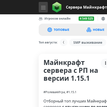
Сервера
Майнкрафт
Игроков онлайн
4 549 525
ТОПОВЫЕ
НОВЫЕ
Топ августа:
SMP выживание
Майнкрафт
сервера с РП на
версии 1.15.1
#РолеваяИгра, #1.15.1
Отборный топ лучших Майнкраф
серверов
с отыгрышем по роля