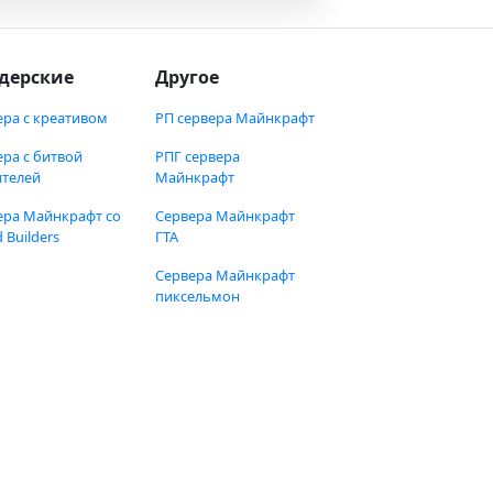
дерские
Другое
ера с креативом
РП сервера Майнкрафт
ера с битвой
РПГ сервера
ителей
Майнкрафт
ера Майнкрафт со
Сервера Майнкрафт
 Builders
ГТА
Сервера Майнкрафт
пиксельмон