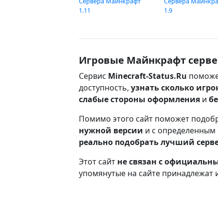
Сервера Майнкрафт
Сервера Майнкр
1.11
1.9
Игровые Майнкрафт серве
Сервис
Minecraft-Status.Ru
поможе
доступность,
узнать сколько игро
слабые стороны оформления
и
б
Помимо этого сайт поможет подоб
нужной версии
и с определенным
реально подобрать лучший серв
Этот сайт
не связан с официаль
упомянутые на сайте принадлежат 