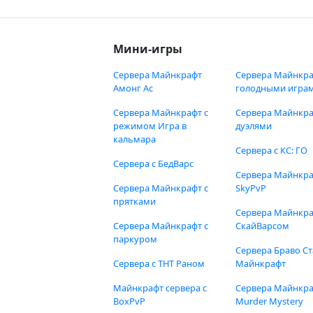
Мини-игры
Сервера Майнкрафт
Сервера Майнкра
Амонг Ас
голодными игра
Сервера Майнкрафт с
Сервера Майнкра
режимом Игра в
дуэлями
кальмара
Сервера с КС: ГО
Сервера с БедВарс
Сервера Майнкр
Сервера Майнкрафт с
SkyPvP
прятками
Сервера Майнкра
Сервера Майнкрафт с
СкайВарсом
паркуром
Сервера Браво Ст
Сервера с ТНТ Раном
Майнкрафт
Майнкрафт сервера с
Сервера Майнкр
BoxPvP
Murder Mystery