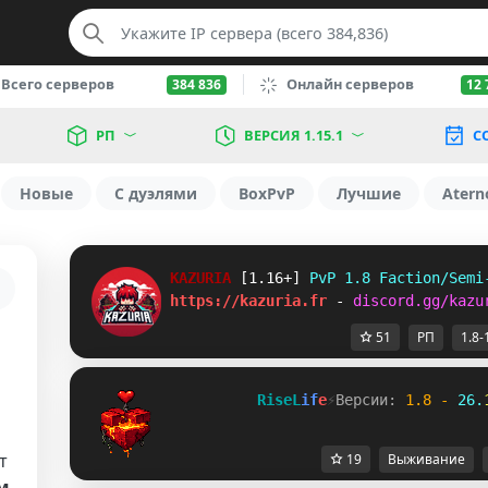
Всего серверов
Онлайн серверов
384 836
12 
РП
ВЕРСИЯ 1.15.1
С
Новые
С дуэлями
BoxPvP
Лучшие
Atern
KAZURIA 
[1.16+] 
PvP 1.8 Faction/Semi
https://kazuria.fr 
- 
discord.gg/kazu
51
РП
1.8-
R
i
s
e
L
i
f
e
⚡
Версии: 
1
.
8
-
2
6
.
т
19
Выживание
м