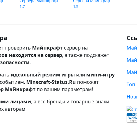
афт
Сервера Майнкрафт
Сервера Майнкрафт
1.7
1.5
ра
Сс
т проверить
Майнкрафт
сервер на
Май
ков находится на сервер
, а также подскажет
Май
езопасности
.
Май
рать
идеальный режим игры
или
мини-игру
 событием.
Minecraft-Status.Ru
поможет
Топ
ер Майнкрафт
по вашим параметрам!
Нов
ными лицами
, а все бренды и товарные знаки
их авторам.