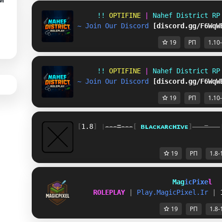
!! 
OPTIFINE 
| 
Nahef District RP
~ Join Our Discord 
[discord.gg/F6WqW
19
РП
1.10
!! 
OPTIFINE 
| 
Nahef District RP
~ Join Our Discord 
[discord.gg/F6WqW
19
РП
1.10
[
1.8
] ❘
---=---
[ 
ʙ
ʟ
ᴀ
ᴄ
ᴋ
ᴀ
ʀ
ᴄ
ʜ
ɪ
ᴠ
ᴇ
]
---=---
19
РП
1.8-
M
a
g
i
c
P
i
x
e
l
ROLEPLAY 
| 
P
l
a
y
.
M
a
g
i
c
P
i
x
e
l
.
I
r
| 
19
РП
1.8-