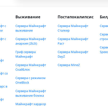
Выживание
Постапокалипсис
Бил
фт с
Сервера Майнкрафт
Сервера Майнкрафт
Серв
ми
выживание
Сталкер
Серв
фт с
Сервера Майнкрафт
Сервера Майнкрафт
стро
анархия (2b2t)
Раст
Серв
Гриф сервера
Сервера Майнкрафт
Speed
Майнкрафт
DayZ
афт
Сервера Майнкрафт
Сервера MineZ
СкайБлок
фт со
Сервера с режимом
OneBlock
арс в
Сервера Майнкрафт
выживание бомжа
афт
Майнкрафт хардкор