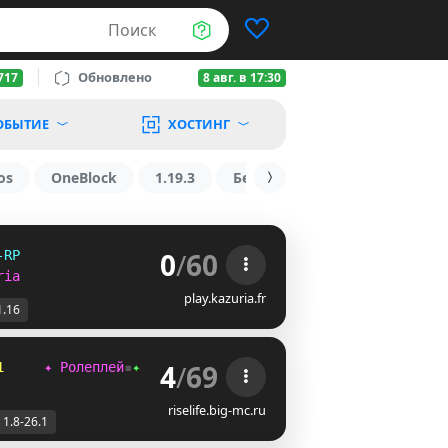
Поиск
Обновлено
717
8 авг. в 17:30
ОБЫТИЕ
ХОСТИНГ
os
OneBlock
1.19.3
БедВарс
1.16
1.8.2
0
/
60
-RP
ria
play.kazuria.fr
1.16
4
/
69
1
     ✦ Ролеплей
▪
✦ Выживание
▪
✦ Мини-игры
riselife.big-mc.ru
1.8-26.1