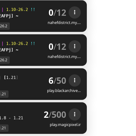
0
/
12
 
| 
1.10-26.2 
!!
EAFPj] ~
nahefdistrict.my.…
-26.2
0
/
12
 
| 
1.10-26.2 
!!
EAFPj] ~
nahefdistrict.my.…
-26.2
6
/
50
❘ 
[
1.21
]
ᴏ
ᴘ
ᴇ
ɴ
ʟ
ᴏ
ʀ
ᴇ
❘
ᴋ
ɪ
ɴ
ɢ
ᴅ
ᴏ
ᴍ
ꜱ
❘
ʀ
ᴏ
ʟ
ᴇ
ᴘ
ʟ
ᴀ
ʏ
play.blackarchive…
1.21
2
/
500
1.8 - 1.21
play.magicpixel.ir
1.21