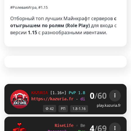
#РолеваяИгра, #1.15
Отборный топ лучших Майнкрафт серверов
с
отыгрышем по ролям (Role Play)
для входа с
версии
1.15
с разнообразными ивентами.
0
/
60
KAZURIA 
[1.16+] 
PvP 1.8 Faction/Semi-RP
https://kazuria.fr 
- 
discord.gg/kazuria
play.kazuria.fr
42
РП
1.8-1.16
4
/
69
R
i
s
e
L
i
f
e
⚡
Версии: 
1
.
8
-
2
6
.
1