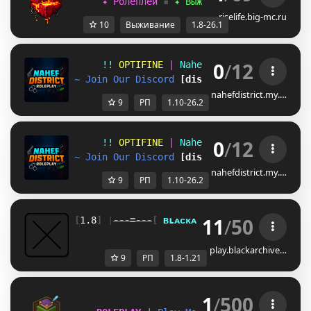
     ✦ Ролеплей
▪
✦ Выживание
▪
✦ Мини-игр
riselife.big-mc.ru
10
Выживание
1.8-26.1
0
/
12
!! 
OPTIFINE 
| 
Nahef District RP 
| 
1.1
~ Join Our Discord 
[discord.gg/F6WqWEAFPj]
nahefdistrict.my.…
9
РП
1.10-26.2
0
/
12
!! 
OPTIFINE 
| 
Nahef District RP 
| 
1.1
~ Join Our Discord 
[discord.gg/F6WqWEAFPj]
nahefdistrict.my.…
9
РП
1.10-26.2
11
/
50
[
1.8
] ❘
---=---
[ 
ʙ
ʟ
ᴀ
ᴄ
ᴋ
ᴀ
ʀ
ᴄ
ʜ
ɪ
ᴠ
ᴇ
]
---=---
❘ 
[
1.2
play.blackarchive…
9
РП
1.8-1.21
1
/
500
M
a
g
i
c
P
i
x
e
l