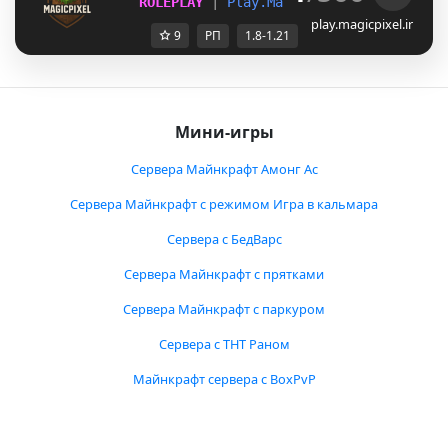
ROLEPLAY 
| 
P
l
a
y
.
M
a
g
i
c
P
i
x
e
l
.
I
r
| 
1.8 - 
play.magicpixel.ir
9
РП
1.8-1.21
Мини-игры
Сервера Майнкрафт Амонг Ас
Сервера Майнкрафт с режимом Игра в кальмара
Сервера с БедВарс
Сервера Майнкрафт с прятками
Сервера Майнкрафт с паркуром
Сервера с ТНТ Раном
Майнкрафт сервера с BoxPvP