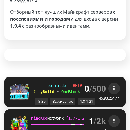
#Города, #1.9.4
Отборный топ лучших Майнкрафт серверов
с
поселениями и городами
для входа с версии
1.9.4
с разнообразными ивентами.
0
/
500
T
i
b
o
l
i
a
.
d
e
– BETA 1.8–1.21.x
 CityBuild
•
OneBlock
•
Survival
45.93.251.11
39
Выживание
1.8-1.21
1
/
2k
MineKeo
Network 
[1.7-1.21.10]   
TOWNY  
GENS
━
━
━
━
━
━
━
━
━
━
━
━
━
━
━
━
━
━
━
━
━
━
━
━
SKYBLOCK  
SURVI