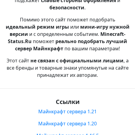
подскажет
слабые стороны оформления
и
безопасности
.
Помимо этого сайт поможет подобрать
идеальный режим игры
или
мини-игру нужной
версии
и с определенным событием.
Minecraft-
Status.Ru
поможет
реально подобрать лучший
сервер Майнкрафт
по вашим параметрам!
Этот сайт
не связан с официальными лицами
, а
все бренды и товарные знаки упомянутые на сайте
принадлежат их авторам.
Ссылки
Майнкрафт сервера 1.21
Майнкрафт сервера 1.20