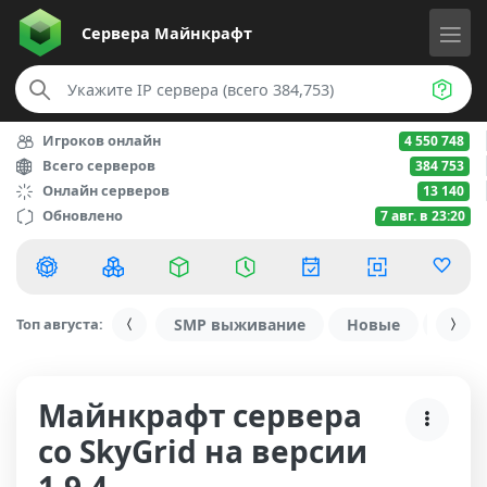
Сервера
Майнкрафт
Игроков онлайн
4 550 748
Всего серверов
384 753
Онлайн серверов
13 140
Обновлено
7 авг. в 23:20
Топ августа:
SMP выживание
Новые
С ду
Майнкрафт сервера
со SkyGrid на версии