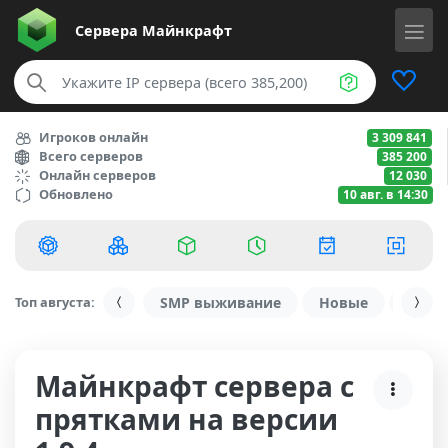
Сервера
Майнкрафт
Игроков онлайн
3 309 841
Всего серверов
385 200
Онлайн серверов
12 030
Обновлено
10 авг. в 14:30
Топ августа:
SMP выживание
Новые
С ду
Майнкрафт сервера с
прятками на версии