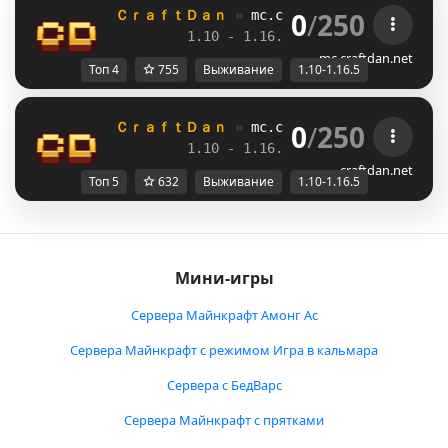
0
/
250
ＣｒａｆｔＤａｎ 
» 
mc.craftdan.net
//  
Выж
1.10 - 1.16.5         
//     
RPG
mc.craftdan.net
Топ 4
755
Выживание
1.10-1.16.5
0
/
250
ＣｒａｆｔＤａｎ 
» 
mc.craftdan.net
//  
Выж
1.10 - 1.16.5         
//     
RPG
craftdan.net
Топ 5
632
Выживание
1.10-1.16.5
Мини-игры
Сервера Майнкрафт Амонг Ас
Сервера Майнкрафт с режимом Игра в кальмара
Сервера с БедВарс
Сервера Майнкрафт с прятками