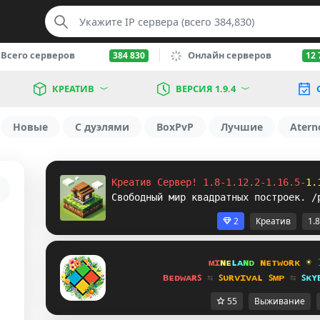
Всего серверов
Онлайн серверов
384 830
12 
КРЕАТИВ
ВЕРСИЯ 1.9.4
Новые
С дуэлями
BoxPvP
Лучшие
Atern
Креатив Сервер! 1.8-1.12.2-1.16.5-
1.
Свободный мир квадратных построек. /
2
Креатив
1.8
ᴍɪ
ɴᴇ
ʟᴀ
ɴᴅ 
ɴᴇᴛᴡᴏʀᴋ 
☀ 
ʙᴇᴅᴡᴀʀꜱ 
⇆ 
ꜱᴜʀᴠɪᴠᴀʟ ꜱᴍᴘ 
⇆ 
ꜱᴋʏ
55
Выживание