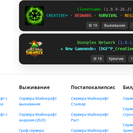
C
l
o
v
e
r
G
a
m
e
(1.8.9-26.2)
CREATIVE+
•
BEDWARS
•
SURVIVAL
•
REG
19
Выживание
Doonplex Network 
[1.8-1
★ New Gamemode: 
XVSKY]P
Creativ
18
Креатив
1
Выживание
Постапокалипсис
Бил
фт с
Сервера Майнкрафт
Сервера Майнкрафт
Серв
ми
выживание
Сталкер
Серв
фт с
Сервера Майнкрафт
Сервера Майнкрафт
стро
анархия (2b2t)
Раст
Серв
Гриф сервера
Сервера Майнкрафт
Speed