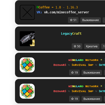
M
Coffee 
➠ 
1.8 - 1.16.3              
VK: 
vk.com/minecoffee_server        
51
Выживание
         Legacy
Craft            
50
Креатив
1
ᴍɪ
ɴᴇ
ʟᴀ
ɴᴅ 
ɴᴇᴛᴡᴏʀᴋ 
☀ 
ʙᴇᴅᴡᴀʀꜱ 
⇆ 
ꜱᴜʀᴠɪᴠᴀʟ ꜱᴍᴘ 
⇆ 
ꜱᴋʏ
19
Выживание
ᴍɪ
ɴᴇ
ʟᴀ
ɴᴅ 
ɴᴇᴛᴡᴏʀᴋ 
☀ 
ʙᴇᴅᴡᴀʀꜱ 
⇆ 
ꜱᴜʀᴠɪᴠᴀʟ ꜱᴍᴘ 
⇆ 
ꜱᴋʏ
19
Выживание