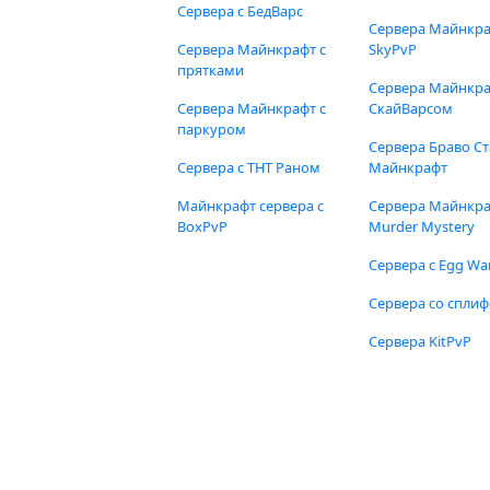
Сервера с БедВарс
Сервера Майнкр
Сервера Майнкрафт с
SkyPvP
прятками
Сервера Майнкра
Сервера Майнкрафт с
СкайВарсом
паркуром
Сервера Браво Ст
Сервера с ТНТ Раном
Майнкрафт
Майнкрафт сервера с
Сервера Майнкр
BoxPvP
Murder Mystery
Сервера с Egg Wa
Сервера со спли
Сервера KitPvP