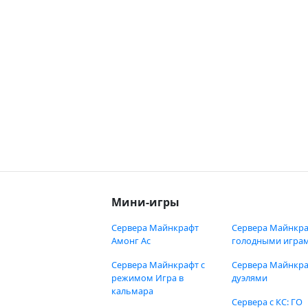
Мини-игры
Сервера Майнкрафт
Сервера Майнкра
Амонг Ас
голодными игра
Сервера Майнкрафт с
Сервера Майнкра
режимом Игра в
дуэлями
кальмара
Сервера с КС: ГО