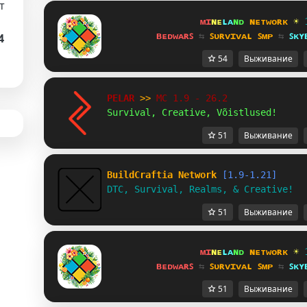
т
ᴍɪ
ɴᴇ
ʟᴀ
ɴᴅ 
ɴᴇᴛᴡᴏʀᴋ 
☀ 
ʙᴇᴅᴡᴀʀꜱ 
⇆ 
ꜱᴜʀᴠɪᴠᴀʟ ꜱᴍᴘ 
⇆ 
ꜱᴋʏ
4
54
Выживание
PELAR 
>> 
MC 1.9 - 26.2 
Survival, Creative, Võistlused!
51
Выживание
BuildCraftia Network
[1.9-1.21]
DTC, Survival, Realms, & Creative!
51
Выживание
ᴍɪ
ɴᴇ
ʟᴀ
ɴᴅ 
ɴᴇᴛᴡᴏʀᴋ 
☀ 
ʙᴇᴅᴡᴀʀꜱ 
⇆ 
ꜱᴜʀᴠɪᴠᴀʟ ꜱᴍᴘ 
⇆ 
ꜱᴋʏ
51
Выживание