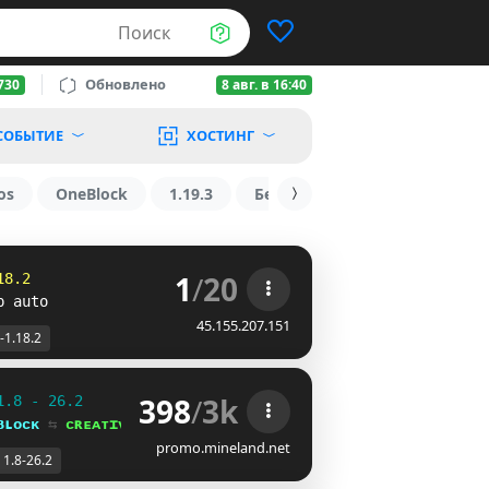
Поиск
Обновлено
730
8 авг. в 16:40
СОБЫТИЕ
ХОСТИНГ
os
OneBlock
1.19.3
БедВарс
1.16
1.8.2
1
/
20
18.2
p auto
45.155.207.151
-1.18.2
398
/
3k
1.8 - 26.2
ʙʟᴏᴄᴋ 
⇆ 
ᴄʀᴇᴀᴛɪᴠᴇ⁺
promo.mineland.net
1.8-26.2