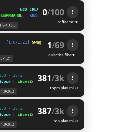
0
/
100
         
Без CREATIVE
 
ВЫЖИВАНИЕ 
| 
КЛАНЫ
coffeemc.ru
1.8-1.16.3
1
/
69
   
[1.8-1.21] 
Swag Creative 
»» 
Swag Bingo
galactica.fiber.u…
.8-1.21
381
/
3k
1.8 - 26.2
ʙʟᴏᴄᴋ 
⇆ 
ᴄʀᴇᴀᴛɪᴠᴇ⁺
topm.play-ml.kz
1.8-26.2
387
/
3k
1.8 - 26.2
ʙʟᴏᴄᴋ 
⇆ 
ᴄʀᴇᴀᴛɪᴠᴇ⁺
top.play-ml.kz
1.8-26.2