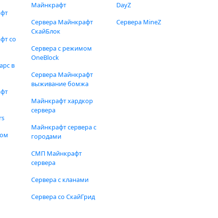
Майнкрафт
DayZ
афт
Сервера Майнкрафт
Сервера MineZ
СкайБлок
фт со
Сервера с режимом
OneBlock
арс в
Сервера Майнкрафт
выживание бомжа
афт
Майнкрафт хардкор
сервера
rs
Майнкрафт сервера с
фом
городами
СМП Майнкрафт
сервера
Сервера с кланами
Сервера со СкайГрид