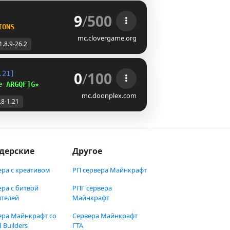
9
/
500
IONS
mc.clovergame.org
1.8.9-26.2
0
/
100
.21]
e 
IOK^E@J
★
mc.doonplex.com
.8-1.21
дерские
Другое
ера с креативом
РП сервера Майнкрафт
ера с битвой
РПГ сервера
ителей
Майнкрафт
ера Майнкрафт со
Сервера Майнкрафт
 Builders
ГТА