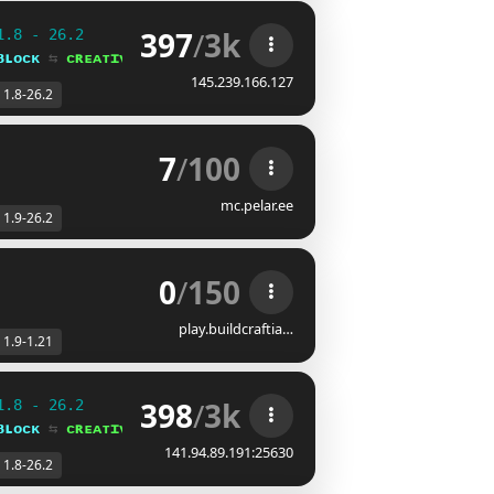
397
/
3k
1.8 - 26.2
ʙʟᴏᴄᴋ 
⇆ 
ᴄʀᴇᴀᴛɪᴠᴇ⁺
145.239.166.127
1.8-26.2
7
/
100
mc.pelar.ee
1.9-26.2
0
/
150
play.buildcraftia…
1.9-1.21
398
/
3k
1.8 - 26.2
ʙʟᴏᴄᴋ 
⇆ 
ᴄʀᴇᴀᴛɪᴠᴇ⁺
141.94.89.191:25630
1.8-26.2