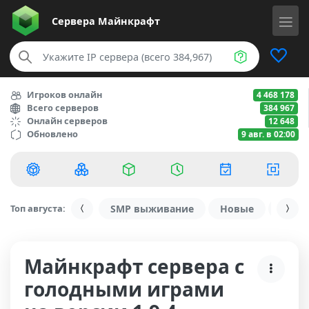
Сервера
Майнкрафт
Игроков онлайн
4 468 178
Всего серверов
384 967
Онлайн серверов
12 648
Обновлено
9 авг. в 02:00
Топ августа:
SMP выживание
Новые
С ду
Майнкрафт сервера с
голодными играми