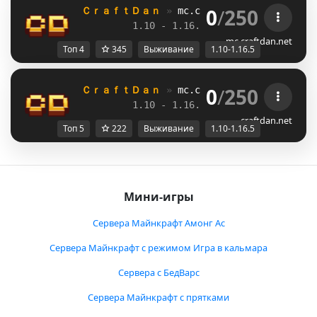
0
/
250
ＣｒａｆｔＤａｎ 
» 
mc.craftdan.net
//  
Выж
1.10 - 1.16.5         
//     
RPG
mc.craftdan.net
Топ 4
345
Выживание
1.10-1.16.5
0
/
250
ＣｒａｆｔＤａｎ 
» 
mc.craftdan.net
//  
Выж
1.10 - 1.16.5         
//     
RPG
craftdan.net
Топ 5
222
Выживание
1.10-1.16.5
Мини-игры
Сервера Майнкрафт Амонг Ас
Сервера Майнкрафт с режимом Игра в кальмара
Сервера с БедВарс
Сервера Майнкрафт с прятками