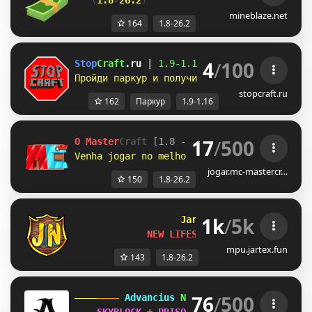
(
1.8
-
26.2
)        
//           
забирай 
mineblaze.net
164
1.8-26.2
4
/
100
Stop
Craft
.ru 
| 
1.9-
1.16 
| 
Честный сервер б
Пройди паркур и получи донат бесплатно! 
Ле
stopcraft.ru
162
Паркур
1.9-1.16
17
/
500
O Master
Craft
[1.8 - 26.2]         
● 
redem
Venha jogar no melhor 
RankUP!!
Resetamos!
jogar.mc-mastercr…
150
1.8-26.2
1k
/
5k
Jartex
Network
[1.
NEW LIFESTEAL SEASON
mpu.jartex.fun
143
1.8-26.2
76
/
500
 Advancius 
Network 
[1.8 - 26.2] 