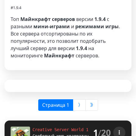
#1.9.4
Топ
Майнкрафт серверов
версии
1.9.4
с
разными
мини-играми
и
режимами игры
.
Все сервера отсортированы по их
популярности, это позволит подобрать
лучший сервер для версии
1.9.4
на
мониторинге
Майнкрафт
серверов.
(выбрана)
Страница 1
1
/
20
Creative Server World 1.8-1.12.2-1.16.5-
1.