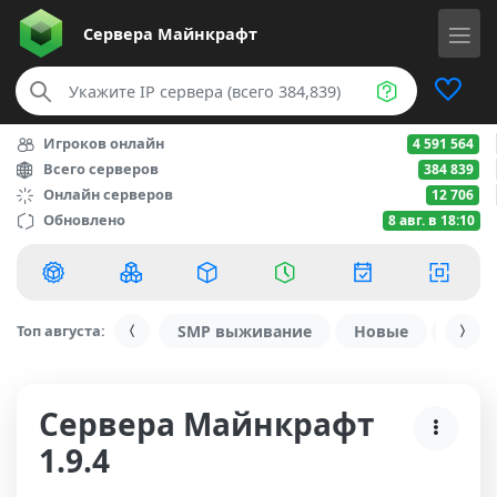
Сервера
Майнкрафт
Игроков онлайн
4 591 564
Всего серверов
384 839
Онлайн серверов
12 706
Обновлено
8 авг. в 18:10
Топ августа:
SMP выживание
Новые
С ду
Сервера Майнкрафт
1.9.4