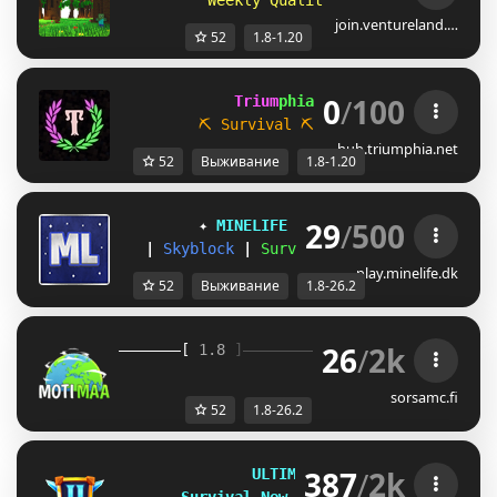
Weekly Quality of Life Improveme
join.ventureland.…
52
1.8-1.20
0
/
100
             Trium
phia 
[1.8 / 1.20.x]
⛏ Survival
⛏           
☁ Parkour
hub.triumphia.net
52
Выживание
1.8-1.20
29
/
500
✦ 
MINELIFE
[1.8 - 26.2]
 ✦
|
Skyblock
|
Survival
|
Prison
|
Towns
play.minelife.dk
52
Выживание
1.8-26.2
26
/
2k
[ 
1.8 
]
》 
Moti
Maa 
《
[
sorsamc.fi
52
1.8-26.2
387
/
2k
U
L
T
I
M
I
S
M
C
| 
1
.
8
-
2
6
.
2