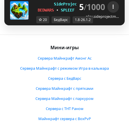
5
/
1000
S
i
d
e
P
r
o
j
e
ctMC
1.8–26.1.2
BEDWARS
•
SPLEEF
•
PILLARS
•
SKYWARS
play.sideprojectm…
20
БедВарс
1.8-26.1.2
Мини-игры
Сервера Майнкрафт Амонг Ас
Сервера Майнкрафт с режимом Игра в кальмара
Сервера с БедВарс
Сервера Майнкрафт с прятками
Сервера Майнкрафт с паркуром
Сервера с ТНТ Раном
Майнкрафт сервера с BoxPvP