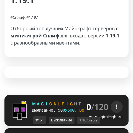
1.19.1
#Сплиф, #1.19.1
Отборный топ лучших Майнкрафт серверов
с
мини-игрой Сплиф
для входа с версии
1.19.1
с разнообразными ивентами.
0
/
120
Ｍ
Ａ
Ｇ
Ｉ
Ｃ
Ａ
Ｌ
Ｅ
Ｉ
Ｇ
Ｈ
Ｔ 
1
.
1
6
.
5
-
2
6
.
2  
m
a
g
i
c
В
ы
ж
и
в
а
н
и
е
, 
5
0
0
х
5
0
0
, 
B
e
d
W
a
r
s
, Spleef ?
mc.magicaleight.ru
51
Выживание
1.16.5-26.2