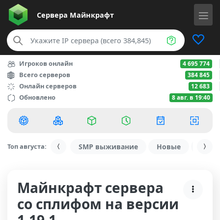
Сервера
Майнкрафт
Игроков онлайн
4 695 774
Всего серверов
384 845
Онлайн серверов
12 683
Обновлено
8 авг. в 19:40
Топ августа:
SMP выживание
Новые
С ду
Майнкрафт сервера
со сплифом на версии