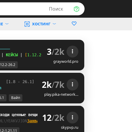
Поиск
ИЕ
ХОСТИНГ
3
/
2k
-----
| 
КЕЙСЫ 
| 
[
1.12.2
-
26.2
]
grayworld.pro
.12.2-26.2
2k
/
7k
   
[1.8 - 26.1] 
m
play.pika-network…
6.1
Вайп
12
/
2k
ходи ценные вещи
NGFHCNG^ICGN
Захватывай сервер
skypvp.ru
2.2-1.21.11