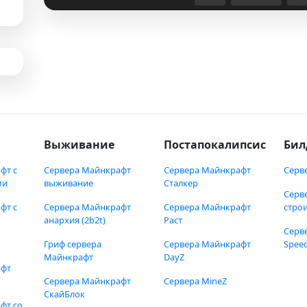
Выживание
Постапокалипсис
Бил
фт с
Сервера Майнкрафт
Сервера Майнкрафт
Серв
ми
выживание
Сталкер
Серв
фт с
Сервера Майнкрафт
Сервера Майнкрафт
стро
анархия (2b2t)
Раст
Серв
Гриф сервера
Сервера Майнкрафт
Speed
Майнкрафт
DayZ
афт
Сервера Майнкрафт
Сервера MineZ
СкайБлок
фт со