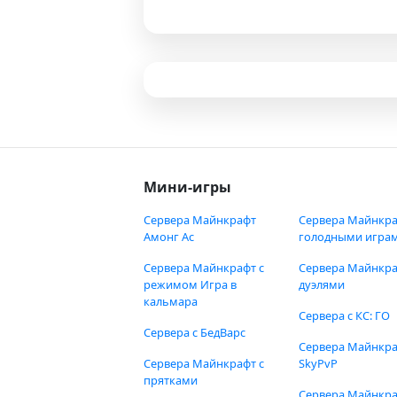
Мини-игры
Сервера Майнкрафт
Сервера Майнкра
Амонг Ас
голодными игра
Сервера Майнкрафт с
Сервера Майнкра
режимом Игра в
дуэлями
кальмара
Сервера с КС: ГО
Сервера с БедВарс
Сервера Майнкр
Сервера Майнкрафт с
SkyPvP
прятками
Сервера Майнкра