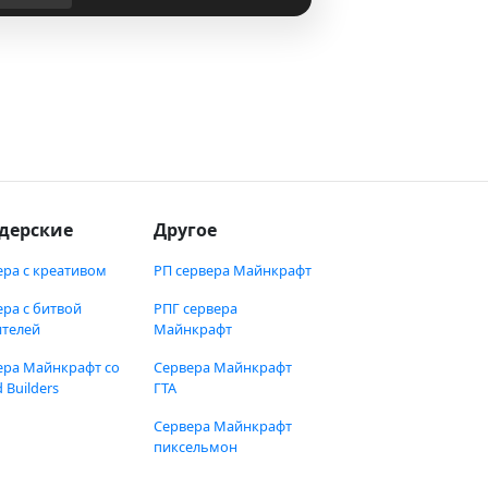
дерские
Другое
ера с креативом
РП сервера Майнкрафт
ера с битвой
РПГ сервера
ителей
Майнкрафт
ера Майнкрафт со
Сервера Майнкрафт
 Builders
ГТА
Сервера Майнкрафт
пиксельмон