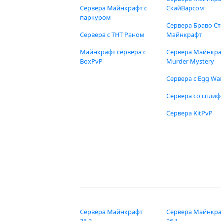
Сервера Майнкрафт с
СкайВарсом
паркуром
Сервера Браво Ст
Сервера с ТНТ Раном
Майнкрафт
Майнкрафт сервера с
Сервера Майнкр
BoxPvP
Murder Mystery
Сервера с Egg Wa
Сервера со спли
Сервера KitPvP
Сервера Майнкрафт
Сервера Майнкр