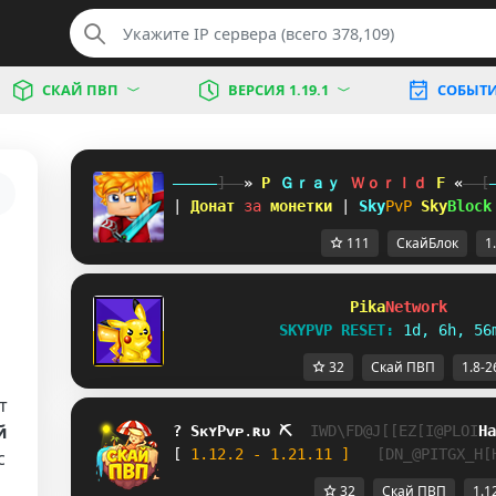
СКАЙ ПВП
ВЕРСИЯ 1.19.1
СОБЫТ
-----
]--
»
Y
Ｇｒａｙ 
Ｗｏｒｌｄ 
O
«
--[
| 
Донат 
за 
монетки 
| 
Sky
PvP 
Sky
Block
111
СкайБлок
1
Pika
Network     
SKYPVP RESET: 
1d, 6h, 56
32
Скай ПВП
1.8-2
т
й
? 
Sᴋʏ
Pᴠᴘ
.
ʀᴜ 
⛏  
RGTG^KBY@IYZOBJHOCO
На
[ 
1.12.2 - 1.21.11 ]   
URBYNFLD^]LJX
с
32
Скай ПВП
1.1