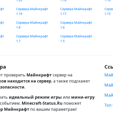
1.20
1.18
1.16
афт
Сервера Майнкрафт
Сервера Майнкрафт
Серв
1.19
1.17
1.15
афт
Сервера Майнкрафт
Сервера Майнкрафт
1.8
1.6
афт
Сервера Майнкрафт
Сервера Майнкрафт
1.7
1.5
ра
Сс
т проверить
Майнкрафт
сервер на
Май
ков находится на сервер
, а также подскажет
Май
езопасности
.
Май
рать
идеальный режим игры
или
мини-игру
 событием.
Minecraft-Status.Ru
поможет
Топ
ер Майнкрафт
по вашим параметрам!