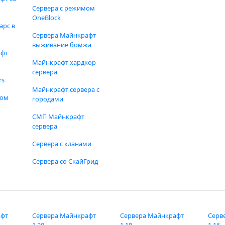
Сервера с режимом
OneBlock
арс в
Сервера Майнкрафт
выживание бомжа
афт
Майнкрафт хардкор
сервера
rs
Майнкрафт сервера с
фом
городами
СМП Майнкрафт
сервера
Сервера с кланами
Сервера со СкайГрид
афт
Сервера Майнкрафт
Сервера Майнкрафт
Серв