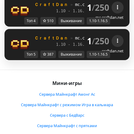
1
/
250
ＣｒａｆｔＤａｎ 
» 
mc.craftdan.net
//  
Выж
1.10 - 1.16.5         
//     
RPG
mc.craftdan.net
Топ 4
510
Выживание
1.10-1.16.5
1
/
250
ＣｒａｆｔＤａｎ 
» 
mc.craftdan.net
//  
Выж
1.10 - 1.16.5         
//     
RPG
craftdan.net
Топ 5
387
Выживание
1.10-1.16.5
Мини-игры
Сервера Майнкрафт Амонг Ас
Сервера Майнкрафт с режимом Игра в кальмара
Сервера с БедВарс
Сервера Майнкрафт с прятками