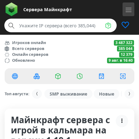
Сервера
Майнкрафт
Игроков онлайн
3 487 322
Всего серверов
385 044
Онлайн серверов
12 379
Обновлено
9 авг. в 16:40
Топ августа:
SMP выживание
Новые
С ду
Майнкрафт сервера с
игрой в кальмара на