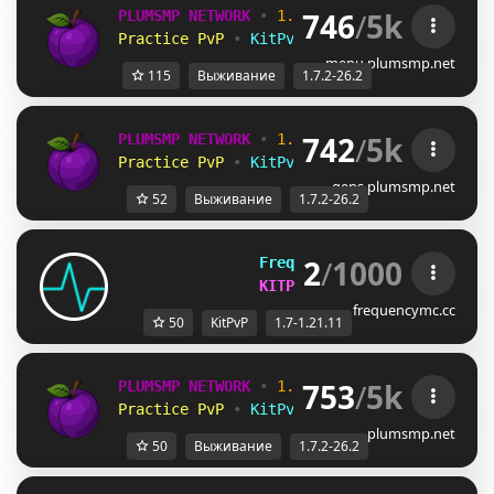
746
/
5k
PLUMSMP NETWORK
•
1.7.2 ➜ 26.2
•
Practice PvP
•
KitPvP
•
Lifesteal
•
Surviv
menu.plumsmp.net
115
Выживание
1.7.2-26.2
742
/
5k
PLUMSMP NETWORK
•
1.7.2 ➜ 26.2
•
Practice PvP
•
KitPvP
•
Lifesteal
•
Surviv
gens.plumsmp.net
52
Выживание
1.7.2-26.2
2
/
1000
FrequencyMC
[1.7-1.21.11]
KITPVP AND CHALLENGES
frequencymc.cc
50
KitPvP
1.7-1.21.11
753
/
5k
PLUMSMP NETWORK
•
1.7.2 ➜ 26.2
•
Practice PvP
•
KitPvP
•
Lifesteal
•
Surviv
plumsmp.net
50
Выживание
1.7.2-26.2