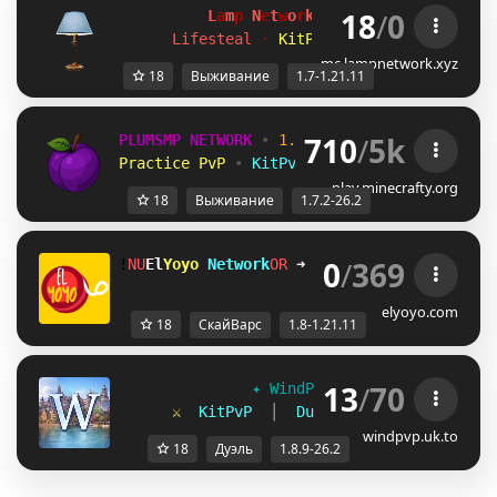
18
/
0
L
a
m
p
 N
e
t
w
o
r
k 
[1.7-1.21.11]
Lifesteal 
· 
KitPvP 
· 
Duels 
· 
Surviva
mc.lampnetwork.xyz
18
Выживание
1.7-1.21.11
710
/
5k
PLUMSMP NETWORK
•
1.7.2 ➜ 26.2
•
Practice PvP
•
KitPvP
•
Lifesteal
•
Surviv
play.minecrafty.org
18
Выживание
1.7.2-26.2
0
/
369
!
ZE
El
Yoyo 
Network
T]
➜ 
discord.gg/H8racy6xE
elyoyo.com
18
СкайВарс
1.8-1.21.11
13
/
70
✦ 
WindPvP 
[
1.8.9-26.2
] 
✦
⚔  
KitPvP  
│  
Duels  
│  
Capture The 
windpvp.uk.to
18
Дуэль
1.8.9-26.2