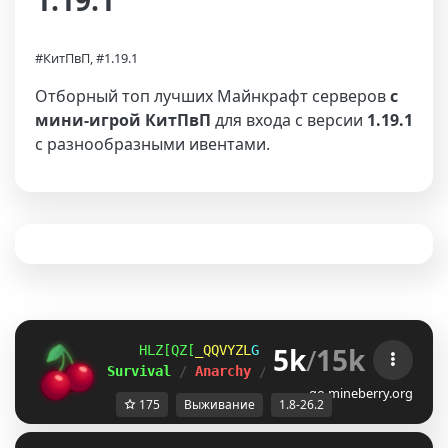
1.19.1
#КитПвП, #1.19.1
Отборный топ лучших Майнкрафт серверов
с
мини-игрой КитПвП
для входа с версии
1.19.1
с разнообразными ивентами.
5k
/
15k
TIE@OLC
VNTNUCY
O
ＭＩＮＥ
ＢＥＲＲＹ 
⋆ 
1.8
Survival 
/ 
Anarchy 
/ 
BedWars 
/ 
SkyWars 
/ 
K
go.mineberry.org
175
Выживание
1.8-26.2