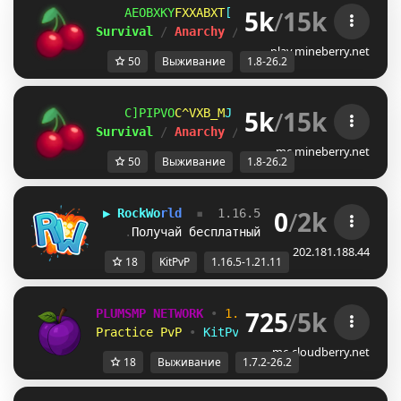
5k
/
15k
[ZNSTDE
PTXY_MF
L
ＭＩＮＥ
ＢＥＲＲＹ 
⋆ 
1.8
Survival 
/ 
Anarchy 
/ 
BedWars 
/ 
SkyWars 
/ 
K
play.mineberry.net
50
Выживание
1.8-26.2
5k
/
15k
TEUMX\L
\[HQ\[N
L
ＭＩＮＥ
ＢＥＲＲＹ 
⋆ 
1.8
Survival 
/ 
Anarchy 
/ 
BedWars 
/ 
SkyWars 
/ 
K
mc.mineberry.net
50
Выживание
1.8-26.2
0
/
2k
▶
R
o
c
k
W
o
r
l
d
  ▪  
1.16.5 - 1
.
2
1
.
1
1
  ▪
    .
Получай бесплатный 
пвп-кит:
/
k
i
t
p
v
p
202.181.188.44
18
KitPvP
1.16.5-1.21.11
725
/
5k
PLUMSMP NETWORK
•
1.7.2 ➜ 26.2
•
Practice PvP
•
KitPvP
•
Lifesteal
•
Surviv
mc-cloudberry.net
18
Выживание
1.7.2-26.2