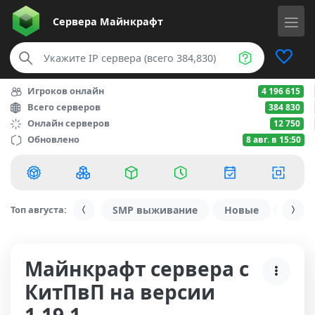
Сервера
Майнкрафт
Игроков онлайн
4 196 615
Всего серверов
384 830
Онлайн серверов
12 750
Обновлено
8 авг. в 15:50
Топ августа:
SMP выживание
Новые
С ду
Майнкрафт сервера с
КитПвП на версии