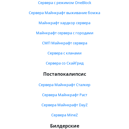
Сервера с режимом OneBlock
Сервера Майнкрафт выживание бомжа
Майнкрафт хардкор сервера
Майнкрафт сервера с городами
СМП Майнкрафт сервера
Сервера с кланами
Сервера со СкайГрид
Постапокалипсис
Сервера Майнкрафт Сталкер
Сервера Майнкрафт Раст
Сервера Майнкрафт DayZ
Сервера MineZ
Билдерские