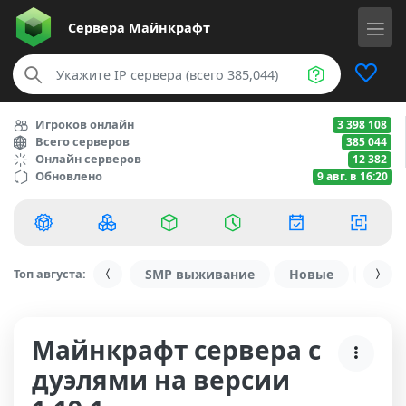
Сервера
Майнкрафт
Игроков онлайн
3 398 108
Всего серверов
385 044
Онлайн серверов
12 382
Обновлено
9 авг. в 16:20
Топ августа:
SMP выживание
Новые
С ду
Майнкрафт сервера с
дуэлями на версии