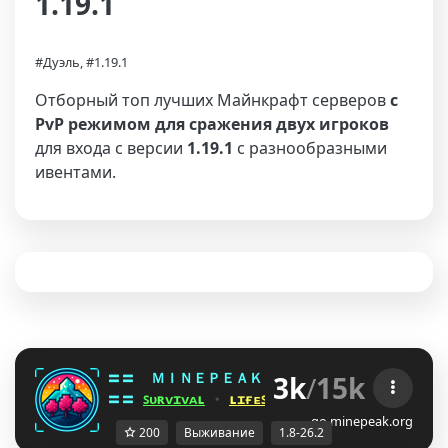
1.19.1
#Дуэль, #1.19.1
Отборный топ лучших Майнкрафт серверов
с
PvP режимом для сражения двух игроков
для входа с версии
1.19.1
с разнообразными
ивентами.
3k
/
15k
〓〓  
ＭＩＮＥＰＥＡＫ 
¤ 
1.8 - 26.2 
¤ 
@B@\W@H
〓〓 
ꜱᴜʀᴠɪᴠᴀʟ
 ⋆ 
ʟɪғᴇꜱᴛᴇᴀʟ
 ⋆ 
ʙᴇᴅᴡᴀʀꜱ
 ⋆ 
ᴅᴜᴇʟꜱ
go.minepeak.org
200
Выживание
1.8-26.2