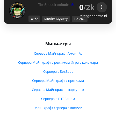
0
/
2k
TheSpeedrunDude 
Server
 - 
[1.8 - 26.2]
play.grindermc.nl
62
Murder Mystery
1.8-26.2
Мини-игры
Сервера Майнкрафт Амонг Ас
Сервера Майнкрафт с режимом Игра в кальмара
Сервера с БедВарс
Сервера Майнкрафт с прятками
Сервера Майнкрафт с паркуром
Сервера с ТНТ Раном
Майнкрафт сервера с BoxPvP