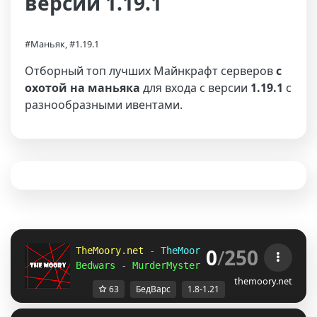
версии 1.19.1
#Маньяк, #1.19.1
Отборный топ лучших Майнкрафт серверов
с
охотой на маньяка
для входа с версии
1.19.1
с
разнообразными ивентами.
0
/
250
TheMoory.net 
-
 TheMoory Network 
- 
[
1.8-1.2
Bedwars 
-
 MurderMystery 
- 
Skywars 
» 
And Mo
themoory.net
63
БедВарс
1.8-1.21