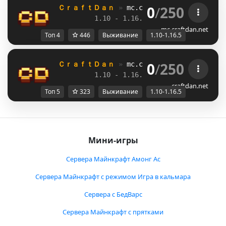
0
/
250
ＣｒａｆｔＤａｎ 
» 
mc.craftdan.net
//  
Выж
1.10 - 1.16.5         
//     
RPG
mc.craftdan.net
Топ 4
446
Выживание
1.10-1.16.5
0
/
250
ＣｒａｆｔＤａｎ 
» 
mc.craftdan.net
//  
Выж
1.10 - 1.16.5         
//     
RPG
craftdan.net
Топ 5
323
Выживание
1.10-1.16.5
Мини-игры
Сервера Майнкрафт Амонг Ас
Сервера Майнкрафт с режимом Игра в кальмара
Сервера с БедВарс
Сервера Майнкрафт с прятками