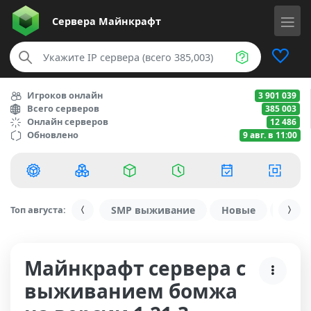
Сервера
Майнкрафт
Игроков онлайн
3 901 039
Всего серверов
385 003
Онлайн серверов
12 486
Обновлено
9 авг. в 11:00
Топ августа:
SMP выживание
Новые
С ду
Майнкрафт сервера с
выживанием бомжа