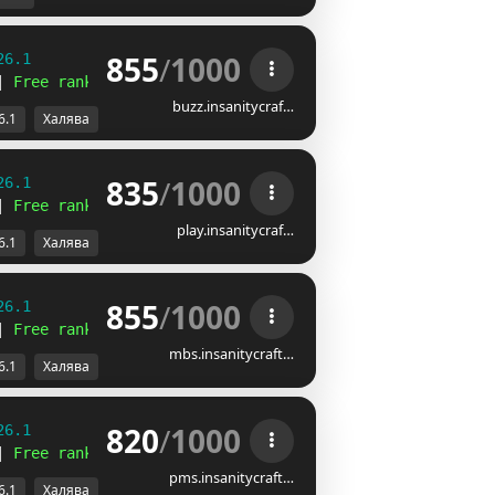
855
/
1000
26.1
| 
Free ranks 
☻
buzz.insanitycraf…
6.1
Халява
835
/
1000
26.1
| 
Free ranks 
☻
play.insanitycraf…
6.1
Халява
855
/
1000
26.1
| 
Free ranks 
☻
mbs.insanitycraft…
6.1
Халява
820
/
1000
26.1
| 
Free ranks 
☻
pms.insanitycraft…
6.1
Халява