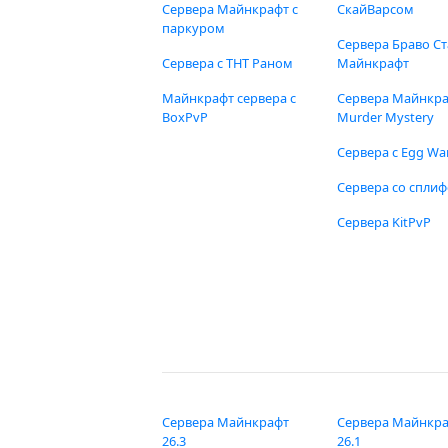
Сервера Майнкрафт с
СкайВарсом
паркуром
Сервера Браво Ст
Сервера с ТНТ Раном
Майнкрафт
Майнкрафт сервера с
Сервера Майнкр
BoxPvP
Murder Mystery
Сервера с Egg Wa
Сервера со спли
Сервера KitPvP
Сервера Майнкрафт
Сервера Майнкр
26.3
26.1