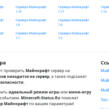
афт
Сервера Майнкрафт
Сервера Майнкрафт
Серв
1.19
1.17
1.15
афт
Сервера Майнкрафт
Сервера Майнкрафт
1.8
1.6
афт
Сервера Майнкрафт
Сервера Майнкрафт
1.7
1.5
ра
Сс
т проверить
Майнкрафт
сервер на
Май
ков находится на сервер
, а также подскажет
Май
езопасности
.
Май
рать
идеальный режим игры
или
мини-игру
 событием.
Minecraft-Status.Ru
поможет
Топ
ер Майнкрафт
по вашим параметрам!