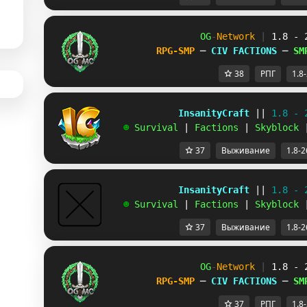
OG
-
Network 
| 
1.8 - 
RPG-SMP 
─ 
CIV FACTIONS 
─ 
SM
38
РПГ
1.8
             InsanityCraft 
|| 
1.8 - 
   ☻ 
Survival 
| 
Factions 
| 
Skyblock 
37
Выживание
1.8-2
             InsanityCraft 
|| 
1.8 - 
   ☻ 
Survival 
| 
Factions 
| 
Skyblock 
37
Выживание
1.8-2
OG
-
Network 
| 
1.8 - 
RPG-SMP 
─ 
CIV FACTIONS 
─ 
SM
37
РПГ
1.8