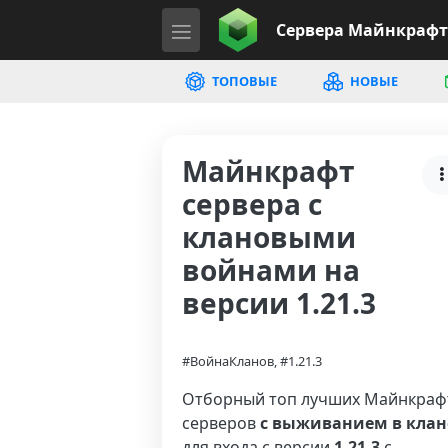
Сервера
Майнкрафт
ТОПОВЫЕ
НОВЫЕ
Майнкрафт
сервера с
клановыми
войнами на
версии 1.21.3
#ВойнаКланов, #1.21.3
Отборный топ лучших Майнкраф
серверов
с выживанием в клан
для входа с версии
1.21.3
с