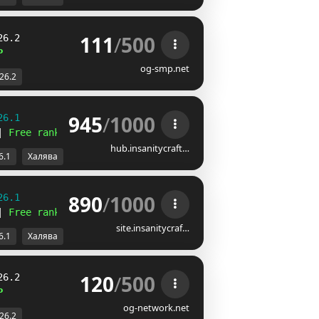
111
/
500
26.2
P
og-smp.net
-26.2
945
/
1000
26.1
| 
Free ranks 
☻
hub.insanitycraft…
6.1
Халява
890
/
1000
26.1
| 
Free ranks 
☻
site.insanitycraf…
6.1
Халява
120
/
500
26.2
P
og-network.net
-26.2