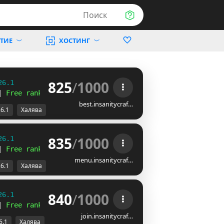
Поиск
ТИЕ
ХОСТИНГ
825
/
1000
26.1
| 
Free ranks 
☻
best.insanitycraf…
26.1
Халява
835
/
1000
26.1
| 
Free ranks 
☻
menu.insanitycraf…
26.1
Халява
840
/
1000
26.1
| 
Free ranks 
☻
join.insanitycraf…
6.1
Халява