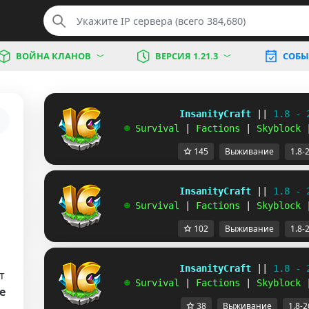
ВОЙНА КЛАНОВ
ВЕРСИЯ 1.21.3
СОБЫ
             InsanityCraft 
|| 
1.8 - 
   ☻ 
Survival 
| 
Factions 
| 
Skyblock 
145
Выживание
1.8-
             InsanityCraft 
|| 
1.8 - 
   ☻ 
Survival 
| 
Factions 
| 
Skyblock 
102
Выживание
1.8-
             InsanityCraft 
|| 
1.8 - 
т
   ☻ 
Survival 
| 
Factions 
| 
Skyblock 
е
38
Выживание
1.8-2