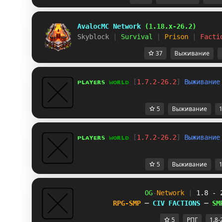
AvalocMC Network 
(1.18.x-26.2)
Skyblock 
| 
Survival 
| 
Prison 
| 
Facti
37
Выживание
ᴘ
ʟ
ᴀ
ʏ
ᴇ
ʀ
s 
ᴡ
ᴏ
ʀ
ʟ
ᴅ 
[
1.7.2-26.2
] 
В
ы
ж
и
в
а
н
и
е
5
Выживание
1
ᴘ
ʟ
ᴀ
ʏ
ᴇ
ʀ
s 
ᴡ
ᴏ
ʀ
ʟ
ᴅ 
[
1.7.2-26.2
] 
В
ы
ж
и
в
а
н
и
е
5
Выживание
1
OG
-
Network 
| 
1.8 - 
RPG-SMP 
─ 
CIV FACTIONS 
─ 
SM
5
РПГ
1.8-