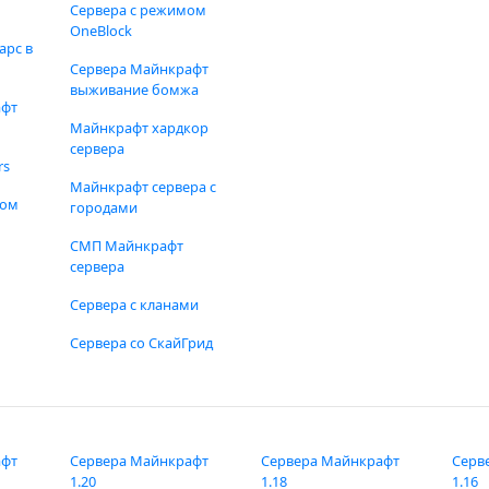
Сервера с режимом
OneBlock
арс в
Сервера Майнкрафт
выживание бомжа
афт
Майнкрафт хардкор
сервера
rs
Майнкрафт сервера с
фом
городами
СМП Майнкрафт
сервера
Сервера с кланами
Сервера со СкайГрид
афт
Сервера Майнкрафт
Сервера Майнкрафт
Серв
1.20
1.18
1.16