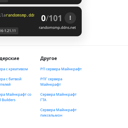
0
/
101
lla
randomsmp.ddns.net 
| 
Supports 1.16.x - 1.21.11+ 
randomsmp.ddns.net
16-1.21.11
дерские
Другое
ера с креативом
РП сервера Майнкрафт
ера с битвой
РПГ сервера
ителей
Майнкрафт
ера Майнкрафт со
Сервера Майнкрафт
 Builders
ГТА
Сервера Майнкрафт
пиксельмон