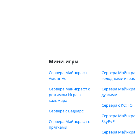
Мини-игры
Сервера Майнкрафт
Сервера Майнкра
Амонг Ас
голодными игра
Сервера Майнкрафт с
Сервера Майнкра
режимом Игра в
дуэлями
кальмара
Сервера с КС: ГО
Сервера с БедВарс
Сервера Майнкр
Сервера Майнкрафт с
SkyPvP
прятками
Сервера Майнкра