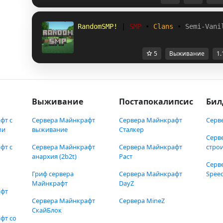
RandomSMP! 
| 
SMP 
• 
Clans 
• 
Semi-Vani
5
Выживание
1.
Выживание
Постапокалипсис
Бил
фт с
Сервера Майнкрафт
Сервера Майнкрафт
Серв
ми
выживание
Сталкер
Серв
фт с
Сервера Майнкрафт
Сервера Майнкрафт
стро
анархия (2b2t)
Раст
Серв
Гриф сервера
Сервера Майнкрафт
Speed
Майнкрафт
DayZ
афт
Сервера Майнкрафт
Сервера MineZ
СкайБлок
фт со