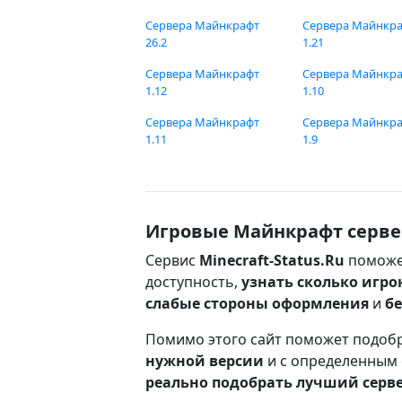
Сервера Майнкрафт
Сервера Майнкр
26.2
1.21
Сервера Майнкрафт
Сервера Майнкр
1.12
1.10
Сервера Майнкрафт
Сервера Майнкр
1.11
1.9
Игровые Майнкрафт серве
Сервис
Minecraft-Status.Ru
поможе
доступность,
узнать сколько игро
слабые стороны оформления
и
б
Помимо этого сайт поможет подоб
нужной версии
и с определенным
реально подобрать лучший серв